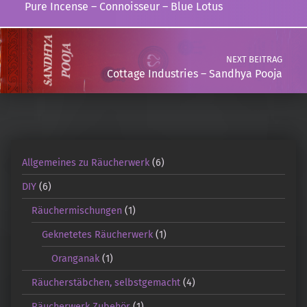
Pure Incense – Connoisseur – Blue Lotus
NEXT BEITRAG
Cottage Industries – Sandhya Pooja
Allgemeines zu Räucherwerk
(6)
DIY
(6)
Räuchermischungen
(1)
Geknetetes Räucherwerk
(1)
Oranganak
(1)
Räucherstäbchen, selbstgemacht
(4)
Räucherwerk Zubehör
(1)