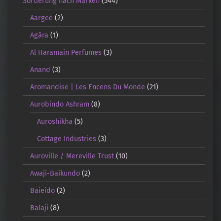
Sortierung nach Marken
(544)
Aargee
(2)
Agāra
(1)
Al Haramain Perfumes
(3)
Anand
(3)
Aromandise | Les Encens Du Monde
(21)
Aurobindo Ashram
(8)
Auroshikha
(5)
Cottage Industries
(3)
Auroville / Mereville Trust
(10)
Awaji-Baikundo
(2)
Baieido
(2)
Balaji
(8)