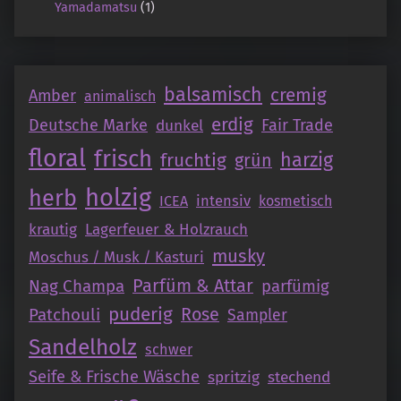
Yamadamatsu
(1)
balsamisch
cremig
Amber
animalisch
erdig
Deutsche Marke
Fair Trade
dunkel
floral
frisch
fruchtig
harzig
grün
holzig
herb
intensiv
ICEA
kosmetisch
krautig
Lagerfeuer & Holzrauch
musky
Moschus / Musk / Kasturi
Parfüm & Attar
Nag Champa
parfümig
puderig
Patchouli
Rose
Sampler
Sandelholz
schwer
Seife & Frische Wäsche
spritzig
stechend