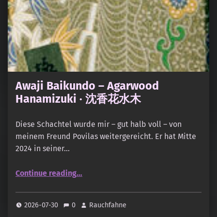
Awaji Baikundo – Agarwood
Hanamizuki · 沈香花水木
Diese Schachtel wurde mir – gut halb voll – von
meinem Freund Povilas weitergereicht. Er hat Mitte
2024 in seiner…
“Awaji Baikundo – Agarwood Hanamizuki · 沈香花水木”
Continue reading
…
2026-07-30
0
Rauchfahne