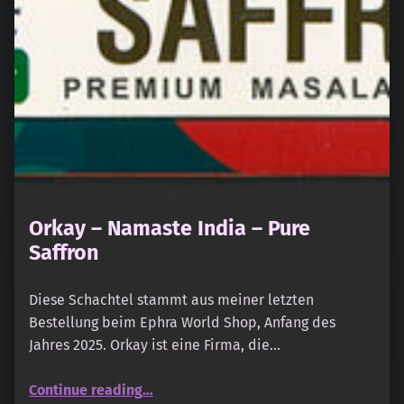
Orkay – Namaste India – Pure
Saffron
Diese Schachtel stammt aus meiner letzten
Bestellung beim Ephra World Shop, Anfang des
Jahres 2025. Orkay ist eine Firma, die…
“Orkay – Namaste India – Pure Saffron”
Continue reading
…