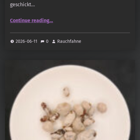
geschickt…
“Thiouraye Gowe Trampe (oudandmusk.fr)”
Continue reading
…
2026-06-11
0
Rauchfahne