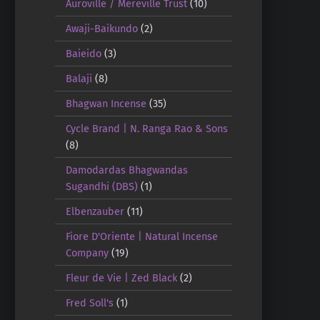
Auroville / Mereville Trust
(10)
Awaji-Baikundo
(2)
Baieido
(3)
Balaji
(8)
Bhagwan Incense
(35)
Cycle Brand | N. Ranga Rao & Sons
(8)
Damodardas Bhagwandas
Sugandhi (DBS)
(1)
Elbenzauber
(11)
Fiore D'Oriente | Natural Incense
Company
(19)
Fleur de Vie | Zed Black
(2)
Fred Soll's
(1)