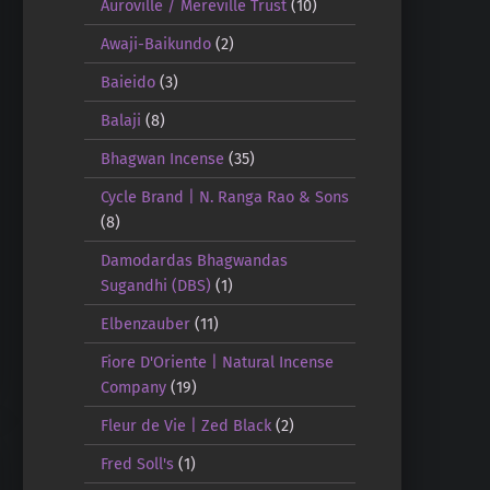
Auroville / Mereville Trust
(10)
Awaji-Baikundo
(2)
Baieido
(3)
Balaji
(8)
Bhagwan Incense
(35)
Cycle Brand | N. Ranga Rao & Sons
(8)
Damodardas Bhagwandas
Sugandhi (DBS)
(1)
Elbenzauber
(11)
Fiore D'Oriente | Natural Incense
Company
(19)
Fleur de Vie | Zed Black
(2)
Fred Soll's
(1)