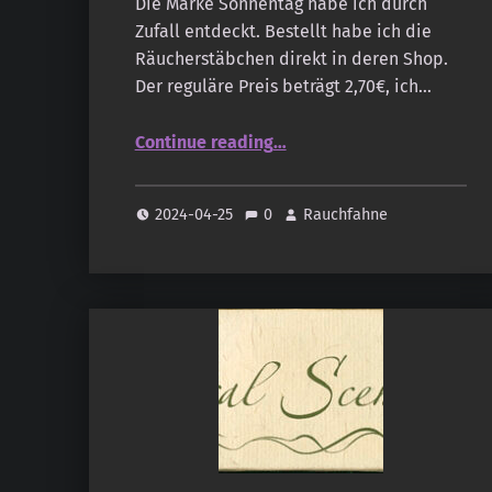
Die Marke Sonnentag habe ich durch
Zufall entdeckt. Bestellt habe ich die
Räucherstäbchen direkt in deren Shop.
Der reguläre Preis beträgt 2,70€, ich…
“Sonnentag – Natural Scents – Kailash”
Continue reading
…
2024-04-25
0
Rauchfahne