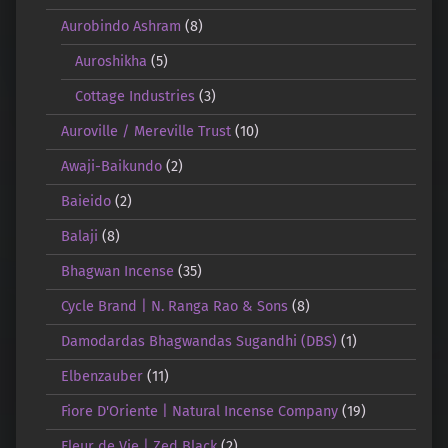
Aurobindo Ashram
(8)
Auroshikha
(5)
Cottage Industries
(3)
Auroville / Mereville Trust
(10)
Awaji-Baikundo
(2)
Baieido
(2)
Balaji
(8)
Bhagwan Incense
(35)
Cycle Brand | N. Ranga Rao & Sons
(8)
Damodardas Bhagwandas Sugandhi (DBS)
(1)
Elbenzauber
(11)
Fiore D'Oriente | Natural Incense Company
(19)
Fleur de Vie | Zed Black
(2)