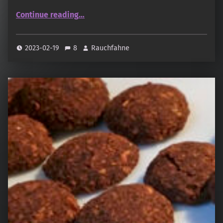
“Räucherstäbchen selber machen – Grundwissen und nützliche Informationen”
Continue reading
…
2023-02-19
8
Rauchfahne