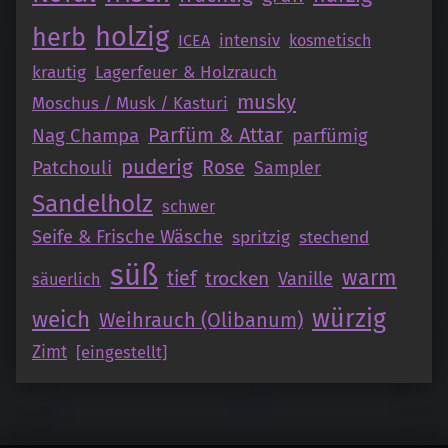
holzig
herb
intensiv
ICEA
kosmetisch
krautig
Lagerfeuer & Holzrauch
musky
Moschus / Musk / Kasturi
Parfüm & Attar
Nag Champa
parfümig
puderig
Patchouli
Rose
Sampler
Sandelholz
schwer
Seife & Frische Wäsche
spritzig
stechend
süß
warm
tief
trocken
Vanille
säuerlich
würzig
weich
Weihrauch (Olibanum)
Zimt
[eingestellt]