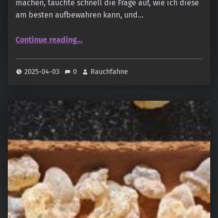
machen, tauchte schnell die Frage auf, wie ich diese
am besten aufbewahren kann, und…
“Upcycling & DIY – Röhren für Räucherstäbchen aus Brausetablettenverpackungen”
Continue reading
…
2025-04-03
0
Rauchfahne