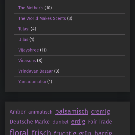
The Mother's
(10)
The World Makes Scents
(3)
Tulasi
(4)
Ullas
(1)
Vijayshree
(11)
Vinasons
(8)
Vrindavan Bazaar
(3)
Yamadamatsu
(1)
balsamisch
cremig
Amber
animalisch
erdig
Deutsche Marke
Fair Trade
dunkel
floral
frisch
fruchtig
harzig
grün