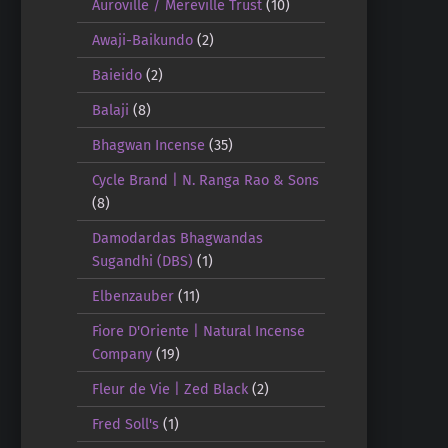
Auroville / Mereville Trust
(10)
Awaji-Baikundo
(2)
Baieido
(2)
Balaji
(8)
Bhagwan Incense
(35)
Cycle Brand | N. Ranga Rao & Sons
(8)
Damodardas Bhagwandas
Sugandhi (DBS)
(1)
Elbenzauber
(11)
Fiore D'Oriente | Natural Incense
Company
(19)
Fleur de Vie | Zed Black
(2)
Fred Soll's
(1)