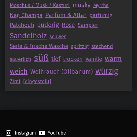
musky
Moschus / Musk / Kasturi
Myrrhe
Parfüm & Attar
Nag Champa
parfümig
puderig
Patchouli
Rose
Sampler
Sandelholz
schwer
Seife & Frische Wäsche
spritzig
stechend
süß
warm
tief
trocken
Vanille
säuerlich
würzig
weich
Weihrauch (Olibanum)
Zimt
[eingestellt]
Instagram
YouTube