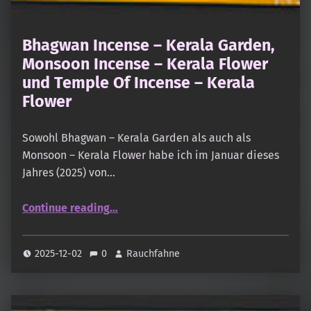
Bhagwan Incense – Kerala Garden,
Monsoon Incense – Kerala Flower
und Temple Of Incense – Kerala
Flower
Sowohl Bhagwan – Kerala Garden als auch als
Monsoon – Kerala Flower habe ich im Januar dieses
Jahres (2025) von…
Continue reading
…
“Bhagwan Incense – Kerala Garden, Monsoon Incense – Kerala Flower und Temple Of Incense – Kerala Flower”
2025-12-02
0
Rauchfahne