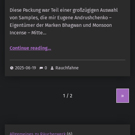
Diese Packung war Teil einer großzügigen Auswahl
von Samples, die mir Eugene Andrushchenko –
Eigentümer der Marken Bhagwan und Monsoon
Incense – Mitte…
“Monsoon Incense – White Musk & Rose”
Continue reading
…
2025-06-19
0
Rauchfahne
»
Allgemeines zu Räucherwerk
(6)