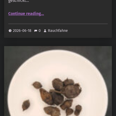
geschickt…
“Thiouraye Sweety (oudandmusk.fr)”
Continue reading
…
2026-06-18
0
Rauchfahne