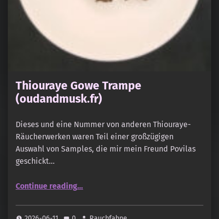
Thiouraye Gowe Trampe
(oudandmusk.fr)
Dieses und eine Nummer von anderen Thiouraye-
Räucherwerken waren Teil einer großzügigen
Auswahl von Samples, die mir mein Freund Povilas
geschickt…
“Thiouraye Gowe Trampe (oudandmusk.fr)”
Continue reading
…
2026-06-11
0
Rauchfahne