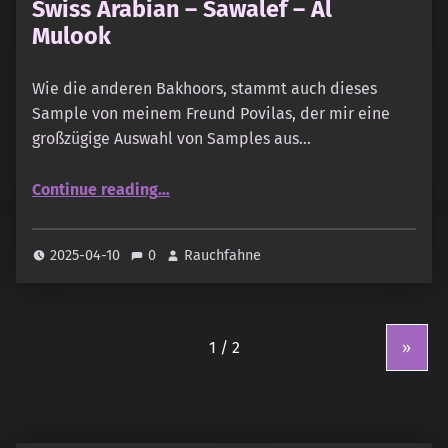
Swiss Arabian – Sawalef – Al
Mulook
Wie die anderen Bakhoors, stammt auch dieses
Sample von meinem Freund Povilas, der mir eine
großzügige Auswahl von Samples aus…
“Swiss Arabian – Sawalef – Al Mulook”
Continue reading
…
2025-04-10
0
Rauchfahne
»