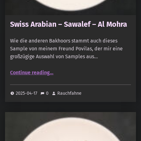
Swiss Arabian – Sawalef – Al Mohra
Wie die anderen Bakhoors stammt auch dieses
Sample von meinem Freund Povilas, der mir eine
großzügige Auswahl von Samples aus…
“Swiss Arabian – Sawalef – Al Mohra”
Continue reading
…
2025-04-17
0
Rauchfahne