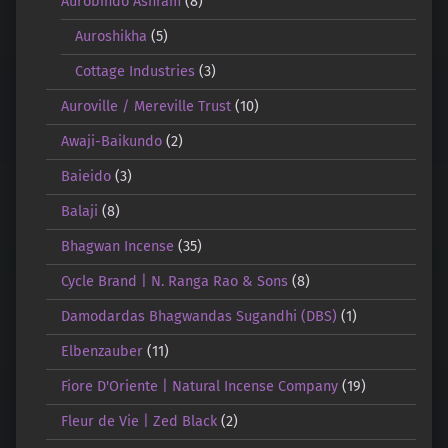
Aurobindo Ashram
(8)
Auroshikha
(5)
Cottage Industries
(3)
Auroville / Mereville Trust
(10)
Awaji-Baikundo
(2)
Baieido
(3)
Balaji
(8)
Bhagwan Incense
(35)
Cycle Brand | N. Ranga Rao & Sons
(8)
Damodardas Bhagwandas Sugandhi (DBS)
(1)
Elbenzauber
(11)
Fiore D'Oriente | Natural Incense Company
(19)
Fleur de Vie | Zed Black
(2)