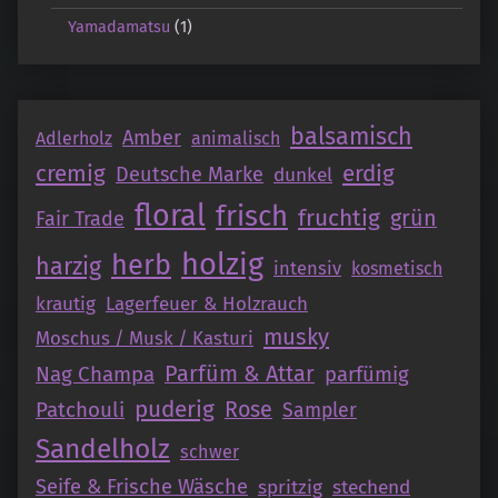
Yamadamatsu
(1)
balsamisch
Amber
Adlerholz
animalisch
cremig
erdig
Deutsche Marke
dunkel
floral
frisch
fruchtig
grün
Fair Trade
holzig
herb
harzig
intensiv
kosmetisch
krautig
Lagerfeuer & Holzrauch
musky
Moschus / Musk / Kasturi
Parfüm & Attar
Nag Champa
parfümig
puderig
Patchouli
Rose
Sampler
Sandelholz
schwer
Seife & Frische Wäsche
spritzig
stechend