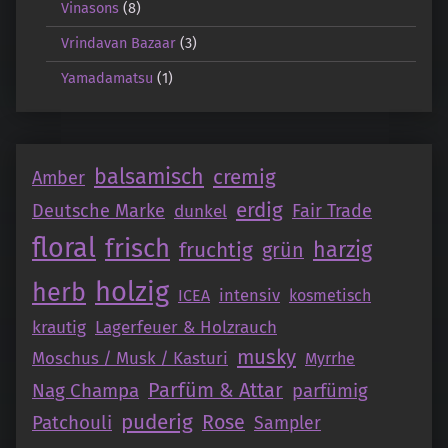
Vinasons
(8)
Vrindavan Bazaar
(3)
Yamadamatsu
(1)
balsamisch
cremig
Amber
erdig
Deutsche Marke
Fair Trade
dunkel
floral
frisch
fruchtig
harzig
grün
holzig
herb
intensiv
ICEA
kosmetisch
krautig
Lagerfeuer & Holzrauch
musky
Moschus / Musk / Kasturi
Myrrhe
Parfüm & Attar
Nag Champa
parfümig
puderig
Patchouli
Rose
Sampler