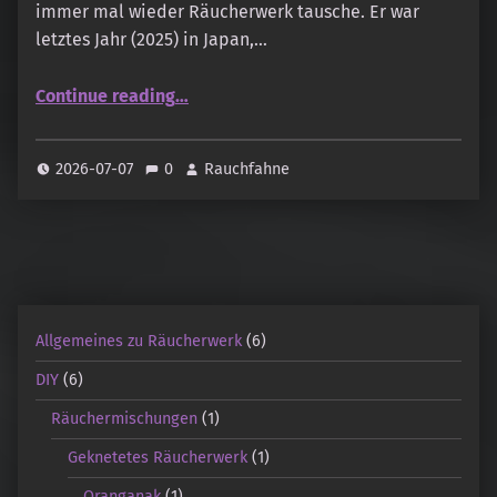
immer mal wieder Räucherwerk tausche. Er war
letztes Jahr (2025) in Japan,…
“Koju – Iroha: Osmanthus, Tangerine und Kungyokudo – Osmanthus”
Continue reading
…
2026-07-07
0
Rauchfahne
Allgemeines zu Räucherwerk
(6)
DIY
(6)
Räuchermischungen
(1)
Geknetetes Räucherwerk
(1)
Oranganak
(1)