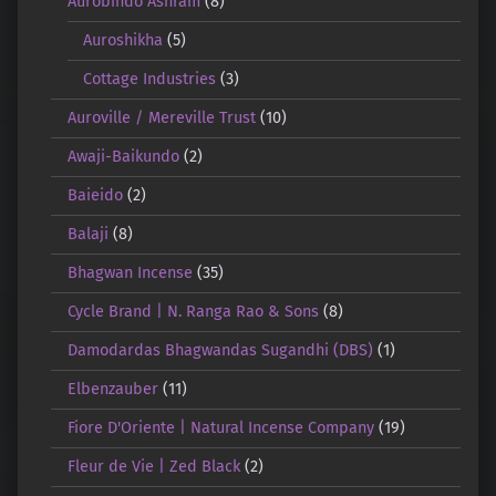
Aurobindo Ashram
(8)
Auroshikha
(5)
Cottage Industries
(3)
Auroville / Mereville Trust
(10)
Awaji-Baikundo
(2)
Baieido
(2)
Balaji
(8)
Bhagwan Incense
(35)
Cycle Brand | N. Ranga Rao & Sons
(8)
Damodardas Bhagwandas Sugandhi (DBS)
(1)
Elbenzauber
(11)
Fiore D'Oriente | Natural Incense Company
(19)
Fleur de Vie | Zed Black
(2)