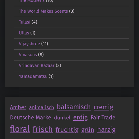
The Mother's
(10)
The World Makes Scents
(3)
Tulasi
(4)
Ullas
(1)
Vijayshree
(11)
Vinasons
(8)
Vrindavan Bazaar
(3)
Yamadamatsu
(1)
balsamisch
cremig
Amber
animalisch
erdig
Deutsche Marke
Fair Trade
dunkel
floral
frisch
fruchtig
harzig
grün