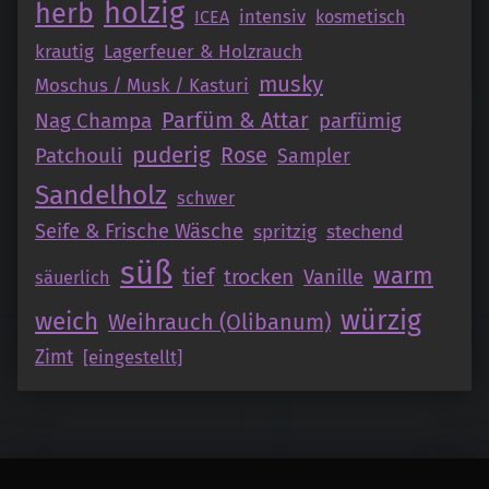
holzig
herb
intensiv
ICEA
kosmetisch
krautig
Lagerfeuer & Holzrauch
musky
Moschus / Musk / Kasturi
Parfüm & Attar
Nag Champa
parfümig
puderig
Patchouli
Rose
Sampler
Sandelholz
schwer
Seife & Frische Wäsche
spritzig
stechend
süß
warm
tief
trocken
Vanille
säuerlich
würzig
weich
Weihrauch (Olibanum)
Zimt
[eingestellt]