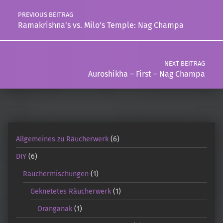
PREVIOUS BEITRAG
Ramakrishna’s vs. Milo’s Temple: Nag Champa
NEXT BEITRAG
Auroshikha – First – Nag Champa
Allgemeines zu Räucherwerk
(6)
DIY
(6)
Räuchermischungen
(1)
Geknetetes Räucherwerk
(1)
Oranganak
(1)