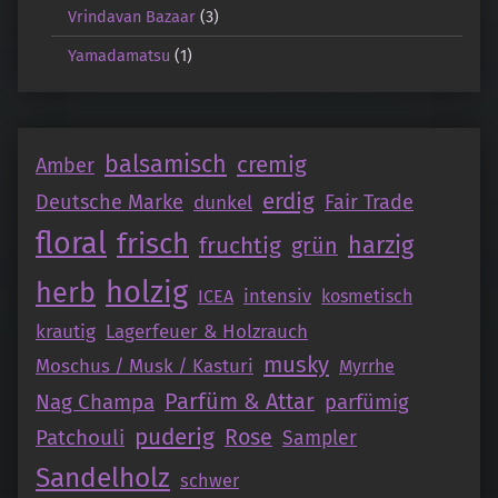
Vrindavan Bazaar
(3)
Yamadamatsu
(1)
balsamisch
cremig
Amber
erdig
Deutsche Marke
Fair Trade
dunkel
floral
frisch
fruchtig
harzig
grün
holzig
herb
intensiv
ICEA
kosmetisch
krautig
Lagerfeuer & Holzrauch
musky
Moschus / Musk / Kasturi
Myrrhe
Parfüm & Attar
Nag Champa
parfümig
puderig
Patchouli
Rose
Sampler
Sandelholz
schwer