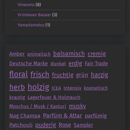
Vinasons
(8)
Vrindavan Bazaar
(3)
Yamadamatsu
(1)
balsamisch
cremig
Amber
animalisch
erdig
Deutsche Marke
Fair Trade
dunkel
floral
frisch
fruchtig
harzig
grün
holzig
herb
intensiv
ICEA
kosmetisch
krautig
Lagerfeuer & Holzrauch
musky
Moschus / Musk / Kasturi
Parfüm & Attar
Nag Champa
parfümig
puderig
Patchouli
Rose
Sampler