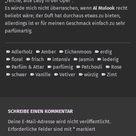
„reiche, alte Lady in der Oper“.
Es würde mich nicht überraschen, wenn
Al Mulook
recht
beliebt wäre; der Duft hat durchaus etwas zu bieten,
allerdings ist er für meinen Geschmack einfach zu sehr
parfümartig.
Adlerholz
Amber
Eichenmoos
erdig
floral
frisch
intensiv
Jasmin
lederig
Parfüm & Attar
parfümig
Patchouli
Rose
schwer
Vanille
Vetiver
würzig
Zimt
Skip back to main navigation
SCHREIBE EINEN KOMMENTAR
Deine E-Mail-Adresse wird nicht veröffentlicht.
Erforderliche Felder sind mit
*
markiert