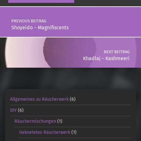
Post navigation
PREVIOUS BEITRAG
Shoyeido – Magnifiscents
NEXT BEITRAG
Khadlaj – Kashmeeri
Allgemeines zu Räucherwerk
(6)
DIY
(6)
Räuchermischungen
(1)
Geknetetes Räucherwerk
(1)