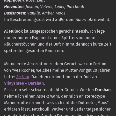
Kopfnoten:
Rose, Zimt
Herznoten:
Jasmin, Vetiver, Leder, Patchouli
Basisnoten:
Vanille, Amber, Moos
Im Beschreibungstest wird außerdem
Adlerholz
erwähnt.
Al Mulook
ist ausgesprochen geruchsintensiv. Ich lege
immer nur ein Fragment eines Splitters auf mein
Räucherstövchen und der Duft nimmt dennoch kurze Zeit
später den gesamten Raum ein.
Meine erste Assoziation zu dem Geruch war ein Parfüm
von Yves Rocher, welches meine Mutter vor gut 20 Jahren
hatte:
8e Jour
. Daneben erinnert mich der Duft an
Vijayshree – Darshan
.
Es ist ein sehr schwerer, dichter Geruch. Wie bei
Darshan
nehme ich einen Aspekt wahr, der mich an stereotype
Männerdüfte erinnert, was sich mit der Duftnote „Moos“
erklären lässt. Patchouli, Vetiver und Leder tragen sicher
ebenfalls dazu bei. Aus den Dreien rieche ich vor allem