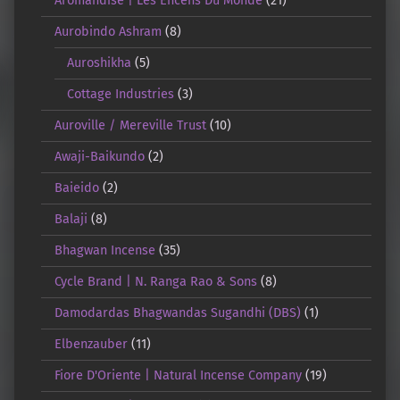
Aromandise | Les Encens Du Monde
(21)
Aurobindo Ashram
(8)
Auroshikha
(5)
Cottage Industries
(3)
Auroville / Mereville Trust
(10)
Awaji-Baikundo
(2)
Baieido
(2)
Balaji
(8)
Bhagwan Incense
(35)
Cycle Brand | N. Ranga Rao & Sons
(8)
Damodardas Bhagwandas Sugandhi (DBS)
(1)
Elbenzauber
(11)
Fiore D'Oriente | Natural Incense Company
(19)