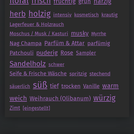
floral
frisch
fruchtig
harzig
grün
holzig
herb
intensiv
krautig
kosmetisch
Lagerfeuer & Holzrauch
musky
Moschus / Musk / Kasturi
Myrrhe
Parfüm & Attar
Nag Champa
parfümig
puderig
Patchouli
Rose
Sampler
Sandelholz
schwer
Seife & Frische Wäsche
spritzig
stechend
süß
warm
tief
trocken
Vanille
säuerlich
würzig
weich
Weihrauch (Olibanum)
Zimt
[eingestellt]