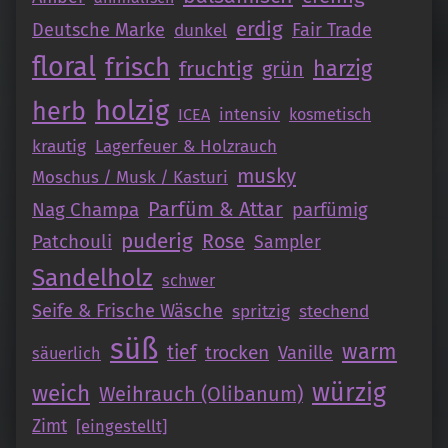
erdig
Deutsche Marke
Fair Trade
dunkel
floral
frisch
fruchtig
harzig
grün
holzig
herb
intensiv
ICEA
kosmetisch
krautig
Lagerfeuer & Holzrauch
musky
Moschus / Musk / Kasturi
Parfüm & Attar
Nag Champa
parfümig
puderig
Patchouli
Rose
Sampler
Sandelholz
schwer
Seife & Frische Wäsche
spritzig
stechend
süß
warm
tief
trocken
Vanille
säuerlich
würzig
weich
Weihrauch (Olibanum)
Zimt
[eingestellt]