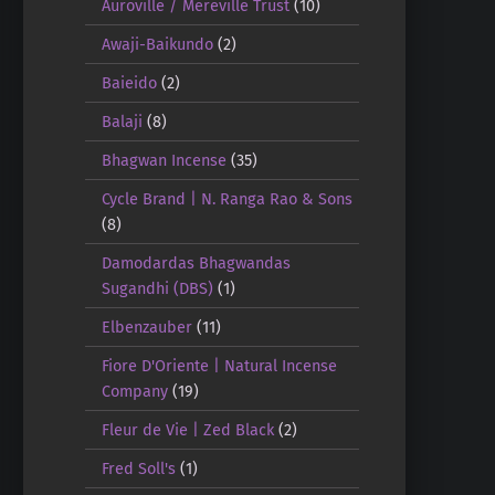
Auroville / Mereville Trust
(10)
Awaji-Baikundo
(2)
Baieido
(2)
Balaji
(8)
Bhagwan Incense
(35)
Cycle Brand | N. Ranga Rao & Sons
(8)
Damodardas Bhagwandas
Sugandhi (DBS)
(1)
Elbenzauber
(11)
Fiore D'Oriente | Natural Incense
Company
(19)
Fleur de Vie | Zed Black
(2)
Fred Soll's
(1)