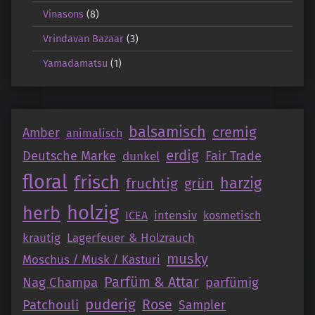
Vinasons
(8)
Vrindavan Bazaar
(3)
Yamadamatsu
(1)
balsamisch
cremig
Amber
animalisch
erdig
Deutsche Marke
Fair Trade
dunkel
floral
frisch
fruchtig
harzig
grün
holzig
herb
intensiv
ICEA
kosmetisch
krautig
Lagerfeuer & Holzrauch
musky
Moschus / Musk / Kasturi
Parfüm & Attar
Nag Champa
parfümig
puderig
Patchouli
Rose
Sampler