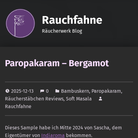
Rauchfahne
Räucherwerk Blog
Paropakaram – Bergamot
2025-12-13
0
Bambuskern
,
Paropakaram
,
Räucherstäbchen Reviews
,
Soft Masala
Rauchfahne
Dieses Sample habe ich Mitte 2024 von Sascha, dem
Eigentümer von
Indiaroma
bekommen.