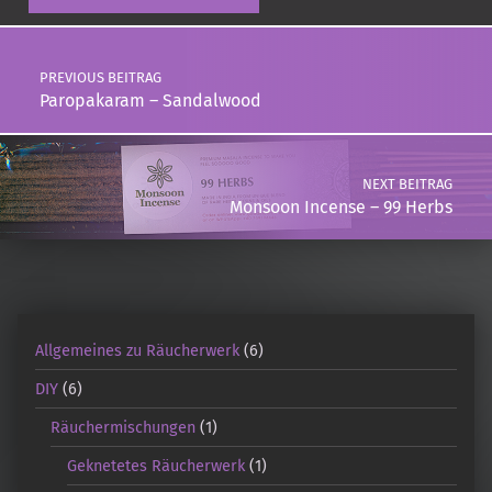
Post navigation
PREVIOUS BEITRAG
Paropakaram – Sandalwood
NEXT BEITRAG
Monsoon Incense – 99 Herbs
Allgemeines zu Räucherwerk
(6)
DIY
(6)
Räuchermischungen
(1)
Geknetetes Räucherwerk
(1)