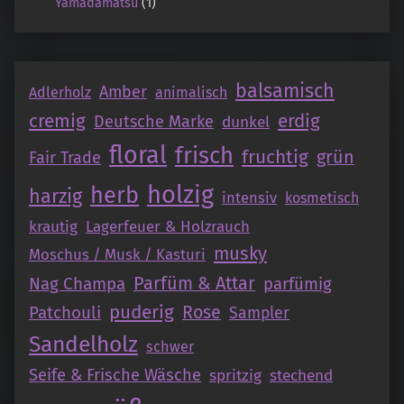
Yamadamatsu
(1)
balsamisch
Amber
Adlerholz
animalisch
cremig
erdig
Deutsche Marke
dunkel
floral
frisch
fruchtig
grün
Fair Trade
holzig
herb
harzig
intensiv
kosmetisch
krautig
Lagerfeuer & Holzrauch
musky
Moschus / Musk / Kasturi
Parfüm & Attar
Nag Champa
parfümig
puderig
Patchouli
Rose
Sampler
Sandelholz
schwer
Seife & Frische Wäsche
spritzig
stechend