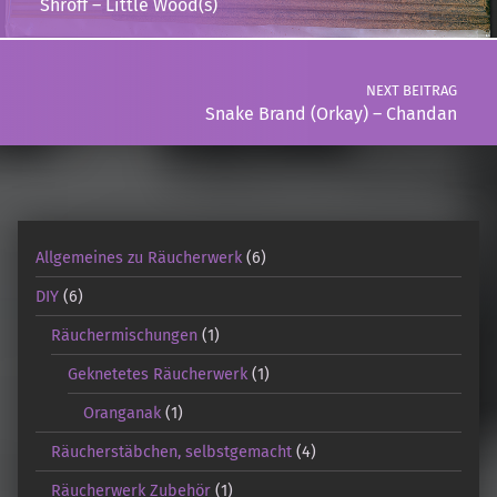
Shroff – Little Wood(s)
NEXT BEITRAG
Snake Brand (Orkay) – Chandan
Allgemeines zu Räucherwerk
(6)
DIY
(6)
Räuchermischungen
(1)
Geknetetes Räucherwerk
(1)
Oranganak
(1)
Räucherstäbchen, selbstgemacht
(4)
Räucherwerk Zubehör
(1)