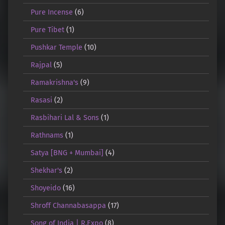
Pure Incense
(6)
Pure Tibet
(1)
Pushkar Temple
(10)
Rajpal
(5)
Ramakrishna's
(9)
Rasasi
(2)
Rasbihari Lal & Sons
(1)
Rathnams
(1)
Satya [BNG + Mumbai]
(4)
Shekhar's
(2)
Shoyeido
(16)
Shroff Channabasappa
(17)
Song of India | R.Expo
(8)