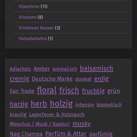
Vijayshree
(11)
Vinasons
(8)
Vrindavan Bazaar
(3)
Yamadamatsu
(1)
balsamisch
Amber
Adlerholz
animalisch
cremig
erdig
Deutsche Marke
dunkel
floral
frisch
fruchtig
grün
Fair Trade
holzig
herb
harzig
intensiv
kosmetisch
krautig
Lagerfeuer & Holzrauch
musky
Moschus / Musk / Kasturi
Parfüm & Attar
Nag Champa
parfümig