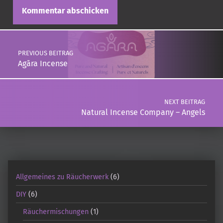
Post navigation
PREVIOUS BEITRAG
Agāra Incense
NEXT BEITRAG
Natural Incense Company – Angels
Allgemeines zu Räucherwerk
(6)
DIY
(6)
Räuchermischungen
(1)