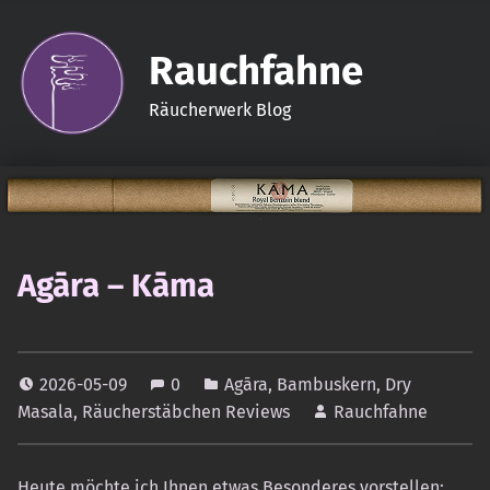
Rauchfahne
Räucherwerk Blog
Agāra – Kāma
2026-05-09
0
Agāra
,
Bambuskern
,
Dry
Masala
,
Räucherstäbchen Reviews
Rauchfahne
Heute möchte ich Ihnen etwas Besonderes vorstellen: