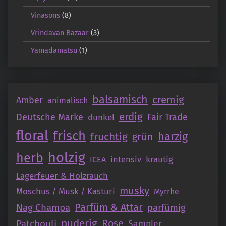
Vinasons
(8)
Vrindavan Bazaar
(3)
Yamadamatsu
(1)
balsamisch
cremig
Amber
animalisch
erdig
Deutsche Marke
Fair Trade
dunkel
floral
frisch
fruchtig
harzig
grün
holzig
herb
intensiv
krautig
ICEA
Lagerfeuer & Holzrauch
musky
Moschus / Musk / Kasturi
Myrrhe
Parfüm & Attar
Nag Champa
parfümig
puderig
Patchouli
Rose
Sampler