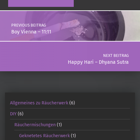
Post navigation
PREVIOUS BEITRAG
Boy Vienna – 11:11
NEXT BEITRAG
Happy Hari – Dhyana Sutra
Allgemeines zu Räucherwerk
(6)
DIY
(6)
Räuchermischungen
(1)
Geknetetes Räucherwerk
(1)