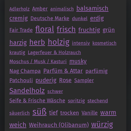
balsamisch
Amber
Adlerholz
animalisch
cremig
erdig
Deutsche Marke
dunkel
floral
frisch
fruchtig
grün
Fair Trade
holzig
herb
harzig
intensiv
kosmetisch
krautig
Lagerfeuer & Holzrauch
musky
Moschus / Musk / Kasturi
Parfüm & Attar
Nag Champa
parfümig
puderig
Patchouli
Rose
Sampler
Sandelholz
schwer
Seife & Frische Wäsche
spritzig
stechend
süß
warm
tief
trocken
Vanille
säuerlich
würzig
weich
Weihrauch (Olibanum)