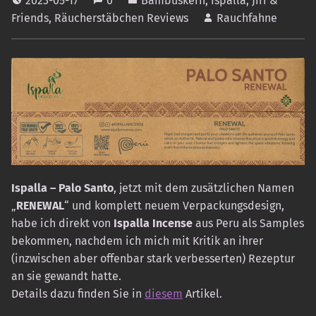
2023-05-17
0
Bambuskern
,
Ispalla
,
Jiri &
Friends
,
Räucherstäbchen Reviews
Rauchfahne
Ispalla – Palo Santo
, jetzt mit dem zusätzlichen Namen
„
RENEWAL
“ und komplett neuem Verpackungsdesign,
habe ich direkt von
Ispalla Incense
aus Peru als Samples
bekommen, nachdem ich mich mit Kritik an ihrer
(inzwischen aber offenbar stark verbesserten) Rezeptur
an sie gewandt hatte.
Details dazu finden Sie in
diesem
Artikel.