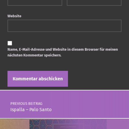
Website
Name, E-Mail-Adresse und Website in diesem Browser für meinen
nächsten Kommentar speichern.
Post navigation
PREVIOUS BEITRAG
Ispalla – Palo Santo