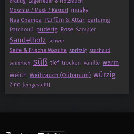
krautig
Lagerfeuer & Holzrauch
musky
Moschus / Musk / Kasturi
Parfüm & Attar
Nag Champa
parfümig
puderig
Patchouli
Rose
Sampler
Sandelholz
schwer
Seife & Frische Wäsche
spritzig
stechend
süß
warm
tief
trocken
Vanille
säuerlich
würzig
weich
Weihrauch (Olibanum)
Zimt
[eingestellt]