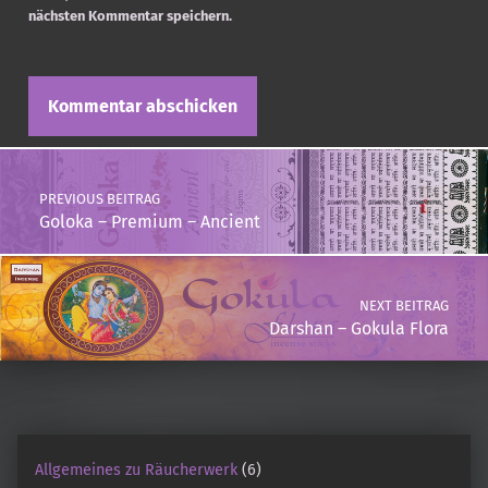
nächsten Kommentar speichern.
Post navigation
PREVIOUS BEITRAG
Goloka – Premium – Ancient
NEXT BEITRAG
Darshan – Gokula Flora
Allgemeines zu Räucherwerk
(6)