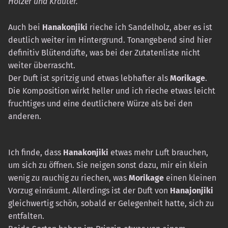
Hölzer und Kräuter.
Auch bei
Hanakonjiki
rieche ich Sandelholz, aber es ist
deutlich weiter im Hintergrund. Tonangebend sind hier
definitiv Blütendüfte, was bei der Zutatenliste nicht
weiter überrascht.
Der Duft ist spritzig und etwas lebhafter als
Morikage
.
Die Komposition wirkt heller und ich rieche etwas leicht
fruchtiges und eine deutlichere Würze als bei den
anderen.
Ich finde, dass
Hanakonjiki
etwas mehr Luft brauchen,
um sich zu öffnen. Sie neigen sonst dazu, mir ein klein
wenig zu rauchig zu riechen, was
Morikage
einen kleinen
Vorzug einräumt. Allerdings ist der Duft von
Hanajonjiki
gleichwertig schön, sobald er Gelegenheit hatte, sich zu
entfalten.