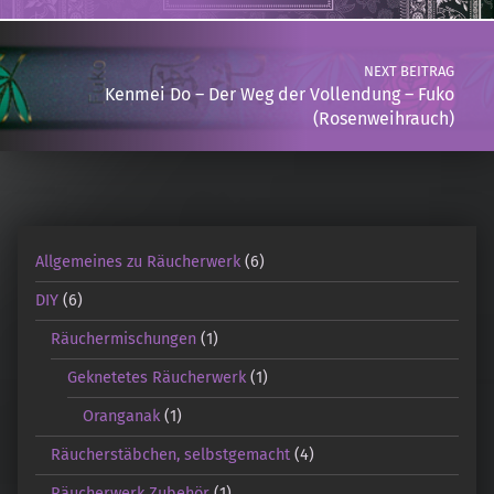
NEXT BEITRAG
Kenmei Do – Der Weg der Vollendung – Fuko
(Rosenweihrauch)
Allgemeines zu Räucherwerk
(6)
DIY
(6)
Räuchermischungen
(1)
Geknetetes Räucherwerk
(1)
Oranganak
(1)
Räucherstäbchen, selbstgemacht
(4)
Räucherwerk Zubehör
(1)