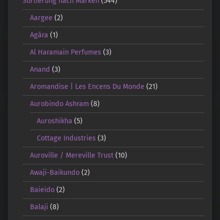
Sortierung nach Marken
(544)
Aargee
(2)
Agāra
(1)
Al Haramain Perfumes
(3)
Anand
(3)
Aromandise | Les Encens Du Monde
(21)
Aurobindo Ashram
(8)
Auroshikha
(5)
Cottage Industries
(3)
Auroville / Mereville Trust
(10)
Awaji-Baikundo
(2)
Baieido
(2)
Balaji
(8)