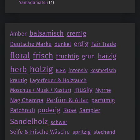
Yamadamatsu
(1)
balsamisch
cremig
Amber
erdig
Deutsche Marke
Fair Trade
dunkel
floral
frisch
fruchtig
harzig
grün
holzig
herb
intensiv
ICEA
kosmetisch
krautig
Lagerfeuer & Holzrauch
musky
Moschus / Musk / Kasturi
Myrrhe
Parfüm & Attar
Nag Champa
parfümig
puderig
Patchouli
Rose
Sampler
Sandelholz
schwer
Seife & Frische Wäsche
spritzig
stechend