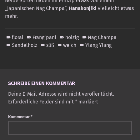
Beide Sorten haben im Prinzip etwas von einem
„japanischen Nag Champa“,
Hanakonjiki
vielleicht etwas
mehr.
floral
Frangipani
holzig
Nag Champa
Sandelholz
süß
weich
Ylang Ylang
Skip back to main navigation
SCHREIBE EINEN KOMMENTAR
Deine E-Mail-Adresse wird nicht veröffentlicht.
Erforderliche Felder sind mit
*
markiert
Kommentar
*