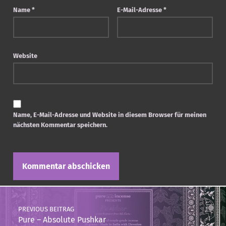
Name
*
E-Mail-Adresse
*
Website
Name, E-Mail-Adresse und Website in diesem Browser für meinen
nächsten Kommentar speichern.
Post navigation
PREVIOUS BEITRAG
Pure – Absolute Pushkar