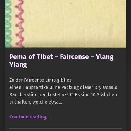
Pema of Tibet – Faircense – Ylang
Ylang
Zu der Faircense Linie gibt es
einen Hauptartikel.Eine Packung dieser Dry Masala
Räucherstäbchen kostet 4-5 €. Es sind 10 Stäbchen
enthalten, welche etwa…
“Pema of Tibet – Faircense – Ylang Ylang”
Continue reading
…