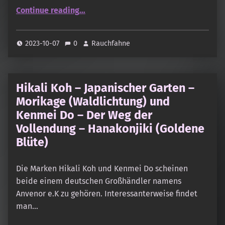
“The Mother’s – Golden Fragrances (Trial Packs)”
Continue reading
…
2023-10-07
0
Rauchfahne
Hikali Koh – Japanischer Garten –
Morikage (Waldlichtung) und
Kenmei Do – Der Weg der
Vollendung – Hanakonjiki (Goldene
Blüte)
Die Marken Hikali Koh und Kenmei Do scheinen
beide einem deutschen Großhändler namens
Anvenor e.K zu gehören. Interessanterweise findet
man…