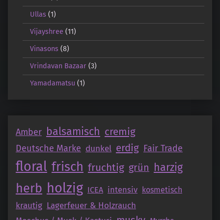
Ullas
(1)
Vijayshree
(11)
Vinasons
(8)
Vrindavan Bazaar
(3)
Yamadamatsu
(1)
balsamisch
cremig
Amber
erdig
Deutsche Marke
Fair Trade
dunkel
floral
frisch
fruchtig
harzig
grün
holzig
herb
intensiv
ICEA
kosmetisch
krautig
Lagerfeuer & Holzrauch
musky