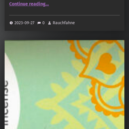
Continue reading
…
“Hikali Koh – Japanischer Garten – Morikage (Waldlichtung) und Kenmei Do – Der Weg der Vollendung – Hanakonjiki (Goldene Blüte)”
2023-09-27
0
Rauchfahne