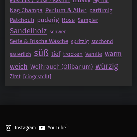
Moschus / Musk / Kasturi
Myrrhe
Parfüm & Attar
Nag Champa
parfümig
puderig
Patchouli
Rose
Sampler
Sandelholz
schwer
Seife & Frische Wäsche
spritzig
stechend
süß
warm
tief
trocken
Vanille
säuerlich
würzig
weich
Weihrauch (Olibanum)
Zimt
[eingestellt]
Instagram
YouTube