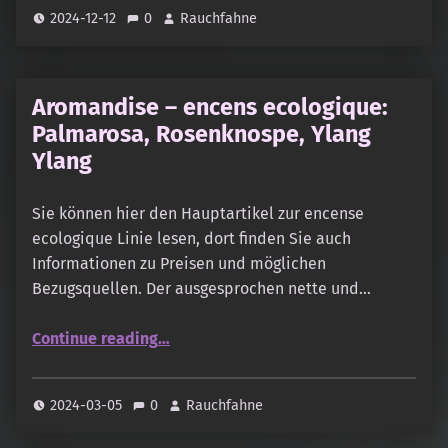
2024-12-12
0
Rauchfahne
Aromandise – encens ecologique:
Palmarosa, Rosenknospe, Ylang
Ylang
Sie können hier den Hauptartikel zur encense
ecologique Linie lesen, dort finden Sie auch
Informationen zu Preisen und möglichen
Bezugsquellen. Der ausgesprochen nette und…
“Aromandise – encens ecologique: Palmarosa, Rosenknospe, Ylang Ylang”
Continue reading
…
2024-03-05
0
Rauchfahne