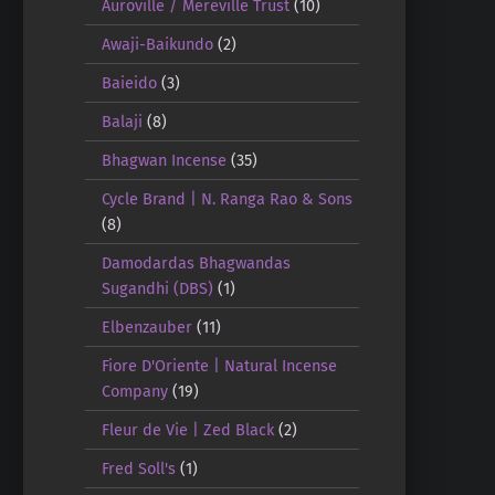
Auroville / Mereville Trust
(10)
Awaji-Baikundo
(2)
Baieido
(3)
Balaji
(8)
Bhagwan Incense
(35)
Cycle Brand | N. Ranga Rao & Sons
(8)
Damodardas Bhagwandas
Sugandhi (DBS)
(1)
Elbenzauber
(11)
Fiore D'Oriente | Natural Incense
Company
(19)
Fleur de Vie | Zed Black
(2)
Fred Soll's
(1)