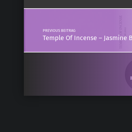
Post navigation
PREVIOUS BEITRAG
Temple Of Incense – Jasmine 