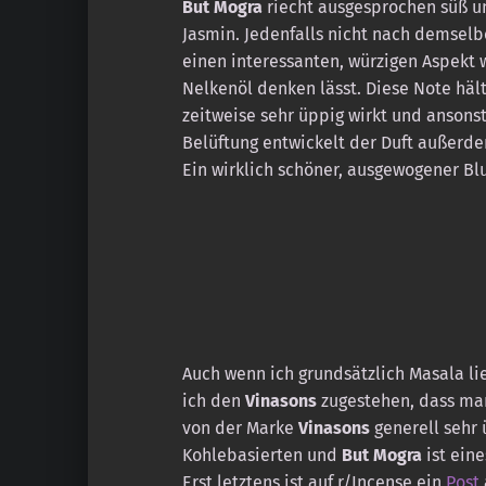
But Mogra
riecht ausgesprochen süß und
Jasmin. Jedenfalls nicht nach demsel
einen interessanten, würzigen Aspekt 
Nelkenöl denken lässt. Diese Note hält
zeitweise sehr üppig wirkt und ansonst
Belüftung entwickelt der Duft außerde
Ein wirklich schöner, ausgewogener B
Auch wenn ich grundsätzlich Masala l
ich den
Vinasons
zugestehen, dass man
von der Marke
Vinasons
generell sehr 
Kohlebasierten und
But Mogra
ist eine
Erst letztens ist auf r/Incense ein
Post