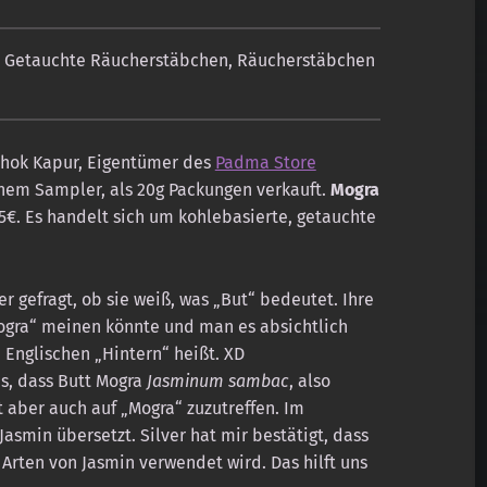
,
Getauchte Räucherstäbchen
,
Räucherstäbchen
shok Kapur, Eigentümer des
Padma Store
nem Sampler, als 20g Packungen verkauft.
Mogra
5€. Es handelt sich um kohlebasierte, getauchte
r gefragt, ob sie weiß, was „But“ bedeutet. Ihre
 Mogra“ meinen könnte und man es absichtlich
 Englischen „Hintern“ heißt. XD
us, dass Butt Mogra
Jasminum sambac
, also
t aber auch auf „Mogra“ zuzutreffen. Im
asmin übersetzt. Silver hat mir bestätigt, dass
e Arten von Jasmin verwendet wird. Das hilft uns