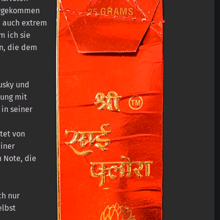
tergekommen
e auch extrem
m ich sie
en, die dem
usky und
nung mit
 in seiner
tet von
iner
 Note, die
ch nur
lbst