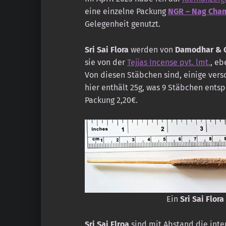
eine einzelne Packung
NGR – Nag Cha
Gelegenheit genutzt.
Sri Sai Flora
werden von
Damodhar & C
sie von der
Tejjas Incense pvt. lmt.
, eb
Von diesen Stäbchen sind, einige vers
hier enthält 25g, was 9 Stäbchen ents
Packung 2,20€.
Ein
Sri Sai Flora
Sri Sai Flroa
sind mit Abstand die inte