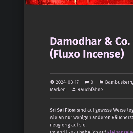
Damodhar & Co. –
(Fluxo Incense)
2024-08-17
0
Bambuskern
Marken
Rauchfahne
Sri Sai Flora
sind auf gewisse Weise le
wie an nur wenigen anderen Räucherst
neugierig auf sie.
Im April 2023 habe ich auf
Kleinanzeig