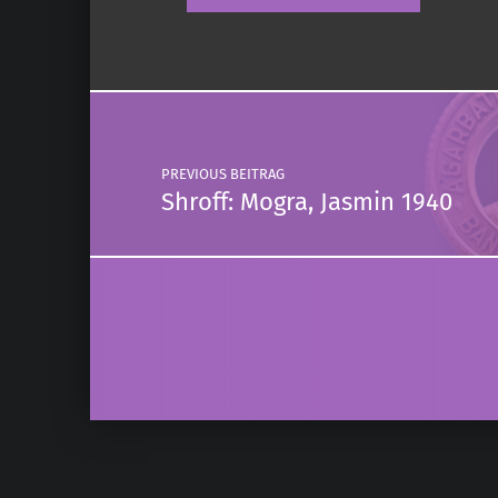
Post navigation
PREVIOUS BEITRAG
Shroff: Mogra, Jasmin 1940