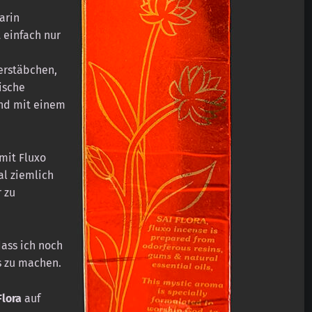
arin
 einfach nur
erstäbchen,
ische
und mit einem
mit Fluxo
l ziemlich
 zu
dass ich noch
s zu machen.
Flora
auf