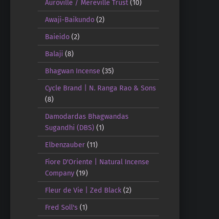
Auroville / Mereville Trust
(10)
Awaji-Baikundo
(2)
Baieido
(2)
Balaji
(8)
Bhagwan Incense
(35)
Cycle Brand | N. Ranga Rao & Sons
(8)
Damodardas Bhagwandas
Sugandhi (DBS)
(1)
Elbenzauber
(11)
Fiore D'Oriente | Natural Incense
Company
(19)
Fleur de Vie | Zed Black
(2)
Fred Soll's
(1)