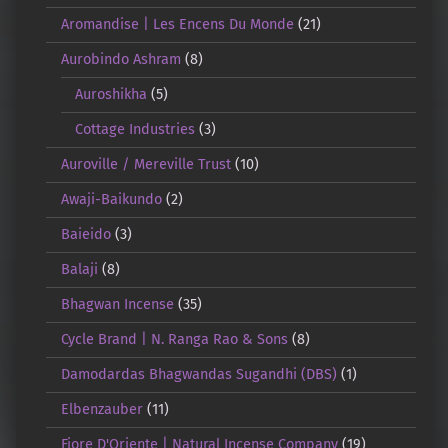
Aromandise | Les Encens Du Monde
(21)
Aurobindo Ashram
(8)
Auroshikha
(5)
Cottage Industries
(3)
Auroville / Mereville Trust
(10)
Awaji-Baikundo
(2)
Baieido
(3)
Balaji
(8)
Bhagwan Incense
(35)
Cycle Brand | N. Ranga Rao & Sons
(8)
Damodardas Bhagwandas Sugandhi (DBS)
(1)
Elbenzauber
(11)
Fiore D'Oriente | Natural Incense Company
(19)