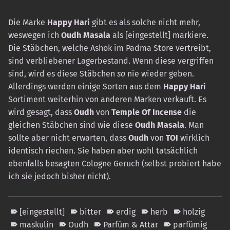
Die Marke
Happy Hari
gibt es als solche nicht mehr,
weswegen ich
Oudh Masala
als [eingestellt] markiere.
Die Stäbchen, welche Ashok im Padma Store vertreibt,
sind verbliebener Lagerbestand. Wenn diese vergriffen
sind, wird es diese Stäbchen
so
nie wieder geben.
Allerdings werden einige Sorten aus dem
Happy Hari
Sortiment weiterhin von anderen Marken verkauft. Es
wird gesagt, dass
Oudh
von
Temple Of Incense
die
gleichen Stäbchen sind wie diese
Oudh Masala
. Man
sollte aber nicht erwarten, dass
Oudh
von
TOI
wirklich
identisch riechen. Sie haben aber wohl tatsächlich
ebenfalls besagten Cologne Geruch (selbst probiert habe
ich sie jedoch bisher nicht).
[eingestellt]
bitter
erdig
herb
holzig
maskulin
Oudh
Parfüm & Attar
parfümig