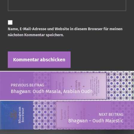
Name, E-Mail-Adresse und Website in diesem Browser für meinen
nächsten Kommentar speichern.
Post navigation
PREVIOUS BEITRAG
Bhagwan: Oudh Masala, Arabian Oudh
NEXT BEITRAG
Bhagwan – Oudh Majestic