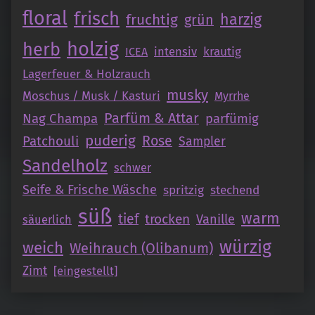
floral
frisch
fruchtig
harzig
grün
holzig
herb
intensiv
krautig
ICEA
Lagerfeuer & Holzrauch
musky
Moschus / Musk / Kasturi
Myrrhe
Parfüm & Attar
Nag Champa
parfümig
puderig
Patchouli
Rose
Sampler
Sandelholz
schwer
Seife & Frische Wäsche
spritzig
stechend
süß
warm
tief
trocken
Vanille
säuerlich
würzig
weich
Weihrauch (Olibanum)
Zimt
[eingestellt]