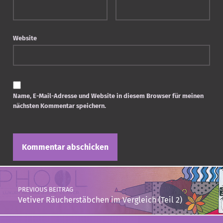
Website
Name, E-Mail-Adresse und Website in diesem Browser für meinen
nächsten Kommentar speichern.
Post navigation
PREVIOUS BEITRAG
Vetiver Räucherstäbchen im Vergleich (Teil 2)