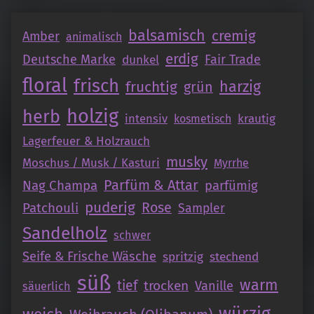
balsamisch
cremig
Amber
animalisch
erdig
Deutsche Marke
Fair Trade
dunkel
floral
frisch
fruchtig
harzig
grün
holzig
herb
intensiv
krautig
kosmetisch
Lagerfeuer & Holzrauch
musky
Moschus / Musk / Kasturi
Myrrhe
Parfüm & Attar
Nag Champa
parfümig
puderig
Patchouli
Rose
Sampler
Sandelholz
schwer
Seife & Frische Wäsche
spritzig
stechend
süß
warm
tief
trocken
Vanille
säuerlich
würzig