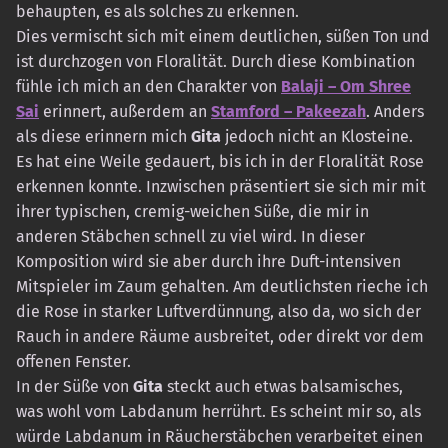
behaupten, es als solches zu erkennen.
Dies vermischt sich mit einem deutlichen, süßen Ton und
ist durchzogen von Floralität. Durch diese Kombination
fühle ich mich an den Charakter von
Balaji – Om Shree
Sai
erinnert, außerdem an
Stamford – Pakeezah
. Anders
als diese erinnern mich
Gita
jedoch nicht an Klosteine.
Es hat eine Weile gedauert, bis ich in der Floralität Rose
erkennen konnte. Inzwischen präsentiert sie sich mir mit
ihrer typischen, cremig-weichen Süße, die mir in
anderen Stäbchen schnell zu viel wird. In dieser
Komposition wird sie aber durch ihre Duft-intensiven
Mitspieler im Zaum gehalten. Am deutlichsten rieche ich
die Rose in starker Luftverdünnung, also da, wo sich der
Rauch in andere Räume ausbreitet, oder direkt vor dem
offenen Fenster.
In der Süße von
Gita
steckt auch etwas balsamisches,
was wohl vom Labdanum herrührt. Es scheint mir so, als
würde Labdanum in Räucherstäbchen verarbeitet einen