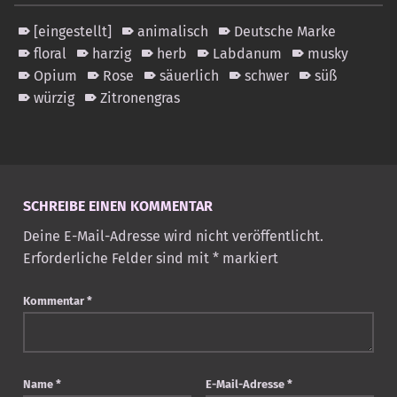
[eingestellt]
animalisch
Deutsche Marke
floral
harzig
herb
Labdanum
musky
Opium
Rose
säuerlich
schwer
süß
würzig
Zitronengras
Skip back to main navigation
SCHREIBE EINEN KOMMENTAR
Deine E-Mail-Adresse wird nicht veröffentlicht.
Erforderliche Felder sind mit
*
markiert
Kommentar
*
Name
*
E-Mail-Adresse
*