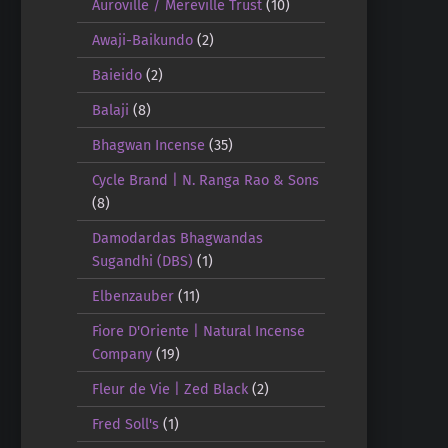
Auroville / Mereville Trust
(10)
Awaji-Baikundo
(2)
Baieido
(2)
Balaji
(8)
Bhagwan Incense
(35)
Cycle Brand | N. Ranga Rao & Sons
(8)
Damodardas Bhagwandas
Sugandhi (DBS)
(1)
Elbenzauber
(11)
Fiore D'Oriente | Natural Incense
Company
(19)
Fleur de Vie | Zed Black
(2)
Fred Soll's
(1)