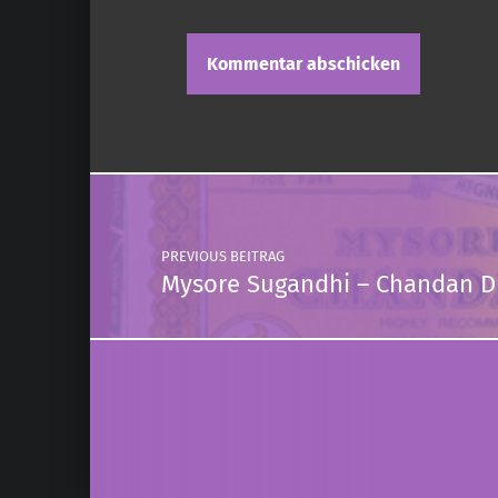
Post navigation
PREVIOUS BEITRAG
Mysore Sugandhi – Chandan 