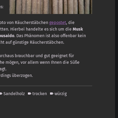
s:
 Foto von Räucherstäbchen
gepostet
, die
atten. Hierbei handelte es sich um die
Musk
ousaido
. Das Phänomen ist also offenbar kein
icht auf günstige Räucherstäbchen.
urchaus brauchbar und gut geeignet für
he mögen, vor allem wenn Ihnen die Süße
agt.
rdings überzogen.
Sandelholz
trocken
würzig