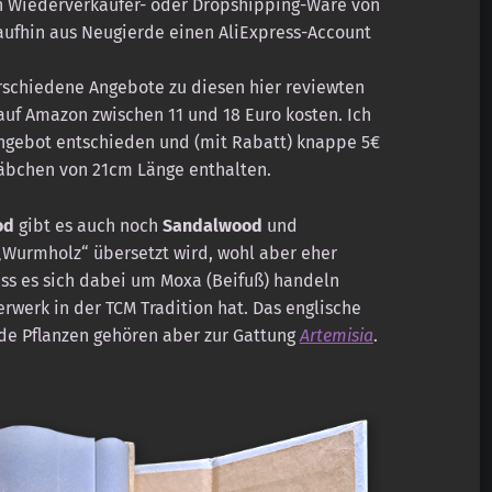
ch Wiederverkäufer- oder Dropshipping-Ware von
aufhin aus Neugierde einen AliExpress-Account
erschiedene Angebote zu diesen hier reviewten
uf Amazon zwischen 11 und 18 Euro kosten. Ich
gebot entschieden und (mit Rabatt) knappe 5€
Stäbchen von 21cm Länge enthalten.
od
gibt es auch noch
Sandalwood
und
„Wurmholz“ übersetzt wird, wohl aber eher
ass es sich dabei um Moxa (Beifuß) handeln
werk in der TCM Tradition hat. Das englische
ide Pflanzen gehören aber zur Gattung
Artemisia
.