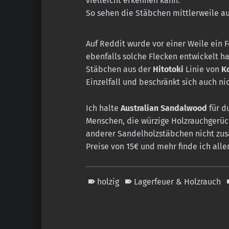
vielleicht erkennen kann.
So sehen die Stäbchen mittlerweile au
Auf Reddit wurde vor einer Weile ein
ebenfalls solche Flecken entwickelt h
Stäbchen aus der
Hitotoki
Linie von
K
Einzelfall und beschränkt sich auch n
Ich halte
Australian Sandalwood
für d
Menschen, die würzige Holzrauchgerüc
anderer Sandelholzstäbchen nicht zus
Preise von 15€ und mehr finde ich alle
holzig
Lagerfeuer & Holzrauch
Skip back to main navigation