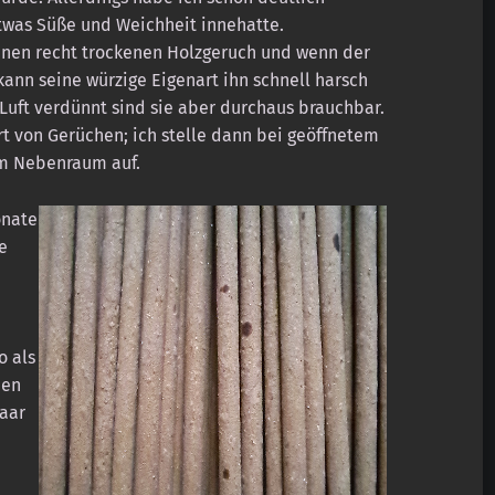
twas Süße und Weichheit innehatte.
nen recht trockenen Holzgeruch und wenn der
kann seine würzige Eigenart ihn schnell harsch
 Luft verdünnt sind sie aber durchaus brauchbar.
rt von Gerüchen; ich stelle dann bei geöffnetem
im Nebenraum auf.
onate
e
o als
den
paar