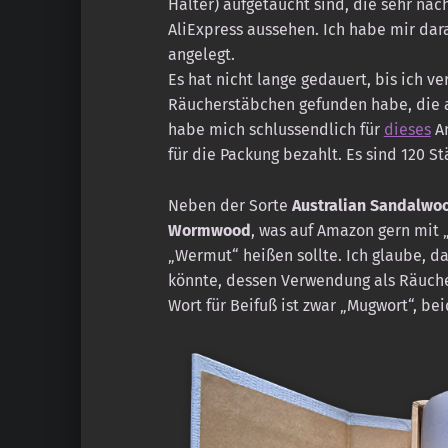
Halter) aufgetaucht sind, die sehr na
AliExpress aussehen. Ich habe mir dar
angelegt.
Es hat nicht lange gedauert, bis ich v
Räucherstäbchen gefunden habe, die a
habe mich schlussendlich für
dieses
An
für die Packung bezahlt. Es sind 120 
Neben der Sorte
Australian Sandalwo
Wormwood
, was auf Amazon gern mit 
„Wermut“ heißen sollte. Ich glaube, d
könnte, dessen Verwendung als Räucher
Wort für Beifuß ist zwar „Mugwort“, be