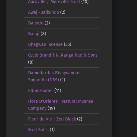
Auroville / Mereville Trust
(10)
Awaji-Baikundo
(2)
Baieido
(2)
Balaji
(8)
Bhagwan Incense
(35)
Cycle Brand | N. Ranga Rao & Sons
(8)
Damodardas Bhagwandas
Sugandhi (DBS)
(1)
Elbenzauber
(11)
Fiore D'Oriente | Natural Incense
Company
(19)
Fleur de Vie | Zed Black
(2)
Fred Soll's
(1)