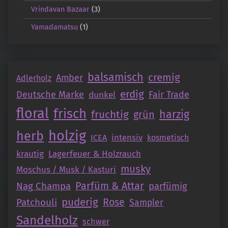
Vrindavan Bazaar
(3)
Yamadamatsu
(1)
balsamisch
cremig
Amber
Adlerholz
erdig
Deutsche Marke
Fair Trade
dunkel
floral
frisch
fruchtig
harzig
grün
holzig
herb
intensiv
ICEA
kosmetisch
krautig
Lagerfeuer & Holzrauch
musky
Moschus / Musk / Kasturi
Parfüm & Attar
Nag Champa
parfümig
puderig
Patchouli
Rose
Sampler
Sandelholz
schwer