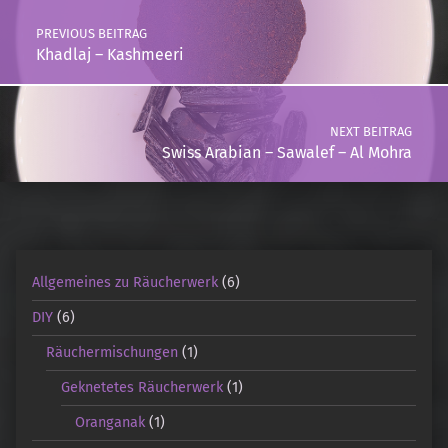
PREVIOUS BEITRAG
Khadlaj – Kashmeeri
NEXT BEITRAG
Swiss Arabian – Sawalef – Al Mohra
Allgemeines zu Räucherwerk
(6)
DIY
(6)
Räuchermischungen
(1)
Geknetetes Räucherwerk
(1)
Oranganak
(1)