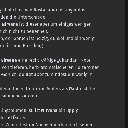
 ähnlich ist wie
Rasta
, aber je länger das
rden die Unterschiede.
i
Nirvana
ist dieser aber um einiges weniger
mich nicht zu benennen.
; der Geruch ist holzig, dunkel und ein wenig
ndolischem Einschlag.
n
Nirvana
eine recht kräftige „Chandan“ Note,
 von tieferen, herb-aromatischeren Holzaromen
dh-Geruch, deutet aber zumindest ein wenig in
t vanilligen Unterton. Anders als
Rasta
ist der
s, sinnliches Aroma.
lingsblumen ist, ist
Nirvana
ein üppig
Herbstfarben.
er
. Zumindest im Nachgeruch kann ich seinen