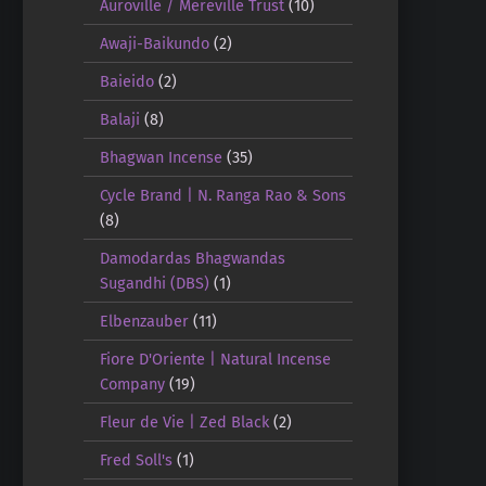
Auroville / Mereville Trust
(10)
Awaji-Baikundo
(2)
Baieido
(2)
Balaji
(8)
Bhagwan Incense
(35)
Cycle Brand | N. Ranga Rao & Sons
(8)
Damodardas Bhagwandas
Sugandhi (DBS)
(1)
Elbenzauber
(11)
Fiore D'Oriente | Natural Incense
Company
(19)
Fleur de Vie | Zed Black
(2)
Fred Soll's
(1)