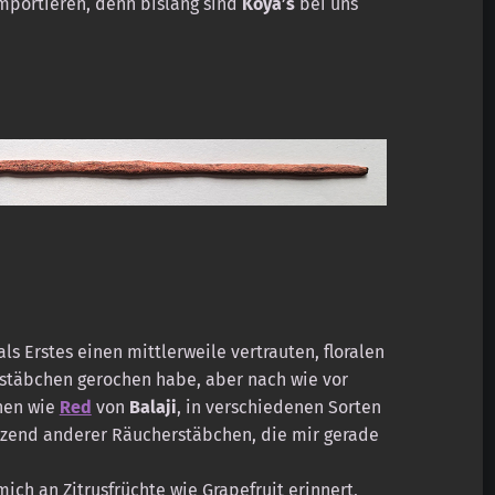
mportieren, denn bislang sind
Koya’s
bei uns
s Erstes einen mittlerweile vertrauten, floralen
erstäbchen gerochen habe, aber nach wie vor
chen wie
Red
von
Balaji
, in verschiedenen Sorten
tzend anderer Räucherstäbchen, die mir gerade
mich an Zitrusfrüchte wie Grapefruit erinnert,