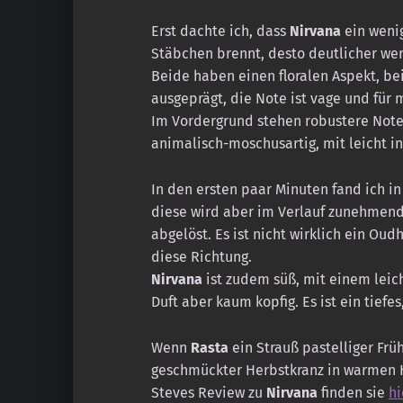
Erst dachte ich, dass
Nirvana
ein wenig
Stäbchen brennt, desto deutlicher we
Beide haben einen floralen Aspekt, be
ausgeprägt, die Note ist vage und für 
Im Vordergrund stehen robustere Noten
animalisch-moschusartig, mit leicht i
In den ersten paar Minuten fand ich i
diese wird aber im Verlauf zunehmend
abgelöst. Es ist nicht wirklich ein Ou
diese Richtung.
Nirvana
ist zudem süß, mit einem leich
Duft aber kaum kopfig. Es ist ein tiefe
Wenn
Rasta
ein Strauß pastelliger Früh
geschmückter Herbstkranz in warmen 
Steves Review zu
Nirvana
finden sie
hi