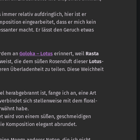
immer relativ aufdringlich, hier ist er
mposition eingearbeitet, dass er mich kein
essanter macht. Er lässt den Geruch etwas
erdem an
Goloka – Lotus
erinnert, weil
Rasta
fweist, die dem süßen Rosenduft dieser
Lotus
-
ren Überladenheit zu teilen. Diese Weichheit
 herabgebrannt ist, fange ich an, eine Art
erbindet sich stellenweise mit dem floral-
erwähnt habe.
et wird von einem süßen, geschmeidigen
ie Komposition elegant abrundet.
eine Menge anderer Noten, die ich nicht