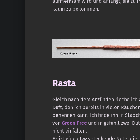
aufmerksam wird und anfängt, sie zu i
kaum zu bekommen.
Rasta
Gleich nach dem Anzünden rieche ich al
Duft, den ich bereits in vielen Räuch
benennen kann. Ich finde ihn in Stäb
von
Green Tree
und in gefühlt zwei Du
nicht einfallen.
Es ist eine etwas stechende Note, die 