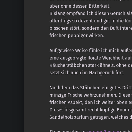
aber ohne dessen Bitterkeit.
Bislang empfand ich diesen Geruch als 
allerdings so dezent und gut in die Ko
bisschen stört, sondern den Duft inter
frischer, peppiger wirken.
Auf gewisse Weise fühle ich mich auß
eine ausgeprägte florale Weichheit au
Räucherstäbchen stark ähnelt, ohne de
setzt sich auch im Nachgeruch fort.
Nachdem das Stäbchen ein gutes Drittel
minzige Frische wahrzunehmen. Diese v
frischen Aspekt, den ich weiter oben 
Dieses insgesamt recht kopfige Bouqu
Sandelholzparfüm getragen, welches d
Steve erwähnt in
seinem Review
noch 