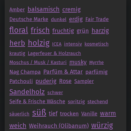
balsamisch
cremig
Amber
erdig
Deutsche Marke
Fair Trade
dunkel
floral
frisch
fruchtig
harzig
grün
holzig
herb
intensiv
ICEA
kosmetisch
krautig
Lagerfeuer & Holzrauch
musky
Moschus / Musk / Kasturi
Myrrhe
Parfüm & Attar
Nag Champa
parfümig
puderig
Patchouli
Rose
Sampler
Sandelholz
schwer
Seife & Frische Wäsche
spritzig
stechend
süß
warm
tief
trocken
Vanille
säuerlich
würzig
weich
Weihrauch (Olibanum)