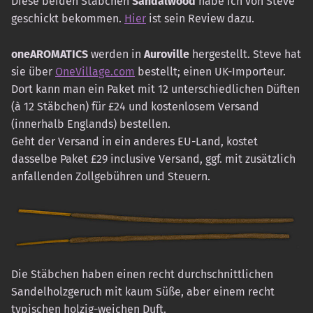
Diese beiden Stäbchen
Sandalwood
habe ich von Steve
geschickt bekommen.
Hier
ist sein Review dazu.
oneAROMATICS
werden in
Auroville
hergestellt. Steve hat
sie über
OneVillage.com
bestellt; einen UK-Importeur.
Dort kann man ein Paket mit 12 unterschiedlichen Düften
(à 12 Stäbchen) für £24 und kostenlosem Versand
(innerhalb Englands) bestellen.
Geht der Versand in ein anderes EU-Land, kostet
dasselbe Paket £29 inclusive Versand, ggf. mit zusätzlich
anfallenden Zollgebühren und Steuern.
Die Stäbchen haben einen recht durchschnittlichen
Sandelholzgeruch mit kaum Süße, aber einem recht
typischen holzig-weichen Duft.