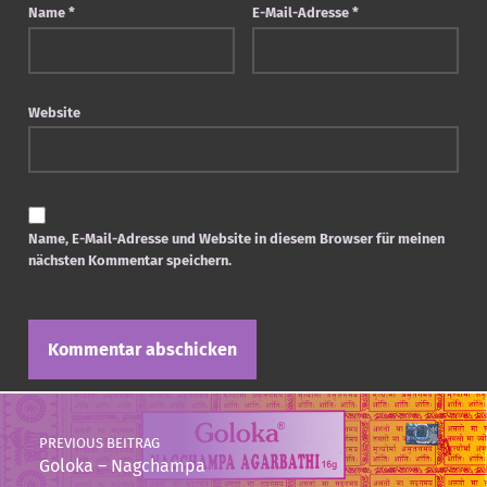
Name
*
E-Mail-Adresse
*
Website
Name, E-Mail-Adresse und Website in diesem Browser für meinen
nächsten Kommentar speichern.
Post navigation
PREVIOUS BEITRAG
Goloka – Nagchampa