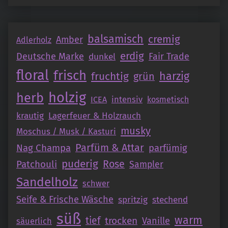
balsamisch
cremig
Amber
Adlerholz
erdig
Deutsche Marke
Fair Trade
dunkel
floral
frisch
fruchtig
harzig
grün
holzig
herb
intensiv
ICEA
kosmetisch
krautig
Lagerfeuer & Holzrauch
musky
Moschus / Musk / Kasturi
Parfüm & Attar
Nag Champa
parfümig
puderig
Patchouli
Rose
Sampler
Sandelholz
schwer
Seife & Frische Wäsche
spritzig
stechend
süß
warm
tief
trocken
Vanille
säuerlich