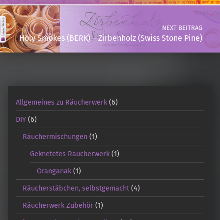
NEXT BEITRAG
Holy Smokes (BERK) – Zirbenholz (Swiss Stone Pine)
Allgemeines zu Räucherwerk
(6)
DIY
(6)
Räuchermischungen
(1)
Geknetetes Räucherwerk
(1)
Oranganak
(1)
Räucherstäbchen, selbstgemacht
(4)
Räucherwerk Zubehör
(1)