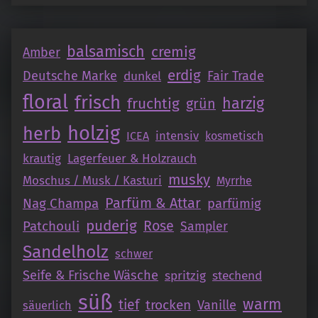
balsamisch
cremig
Amber
erdig
Deutsche Marke
Fair Trade
dunkel
floral
frisch
fruchtig
harzig
grün
holzig
herb
intensiv
ICEA
kosmetisch
krautig
Lagerfeuer & Holzrauch
musky
Moschus / Musk / Kasturi
Myrrhe
Parfüm & Attar
Nag Champa
parfümig
puderig
Patchouli
Rose
Sampler
Sandelholz
schwer
Seife & Frische Wäsche
spritzig
stechend
süß
warm
tief
trocken
Vanille
säuerlich