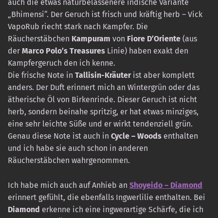
auch die etwas naturbelassenere indische Variante
„Bhimensi“. Der Geruch ist frisch und kräftig herb – Vick
VapoRub riecht stark nach Kampfer. Die
Räucherstäbchen
Kampuram
von
Fiore D’Oriente
(aus
der
Marco Polo’s Treasures
Linie) haben exakt den
Kampfergeruch den ich kenne.
Die frische Note in
Tallisin-Kräuter
ist aber komplett
anders. Der Duft erinnert mich an Wintergrün oder das
ätherische Öl von Birkenrinde. Dieser Geruch ist nicht
herb, sondern beinahe spritzig, er hat etwas minziges,
eine sehr leichte Süße und er wirkt tendenziell grün.
Genau diese Note ist auch in
Cycle – Woods
enthalten
und ich habe sie auch schon in anderen
Räucherstäbchen wahrgenommen.
Ich habe mich auch auf Anhieb an
Shoyeido – Diamond
erinnert gefühlt, die ebenfalls Ingwerlilie enthalten. Bei
Diamond
erkenne ich eine ingwerartige Schärfe, die ich