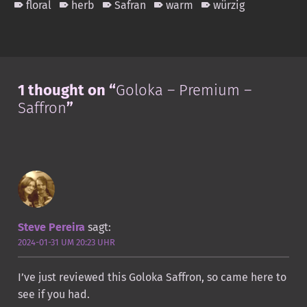
floral
herb
Safran
warm
würzig
Skip back to main navigation
1 thought on “
Goloka – Premium –
Saffron
”
Steve Pereira
sagt:
2024-01-31 UM 20:23 UHR
I’ve just reviewed this Goloka Saffron, so came here to
see if you had.