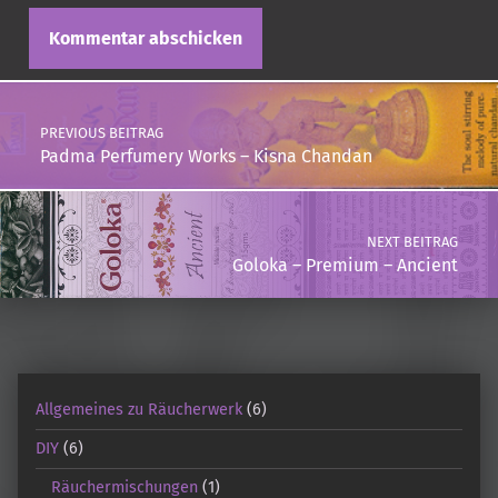
Post navigation
PREVIOUS BEITRAG
Padma Perfumery Works – Kisna Chandan
NEXT BEITRAG
Goloka – Premium – Ancient
Allgemeines zu Räucherwerk
(6)
DIY
(6)
Räuchermischungen
(1)