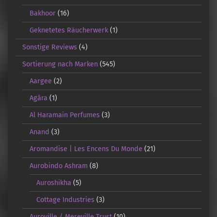
Bakhoor
(16)
Geknetetes Räucherwerk
(1)
Sonstige Reviews
(4)
Sortierung nach Marken
(545)
Aargee
(2)
Agāra
(1)
Al Haramain Perfumes
(3)
Anand
(3)
Aromandise | Les Encens Du Monde
(21)
Aurobindo Ashram
(8)
Auroshikha
(5)
Cottage Industries
(3)
Auroville / Mereville Trust
(10)