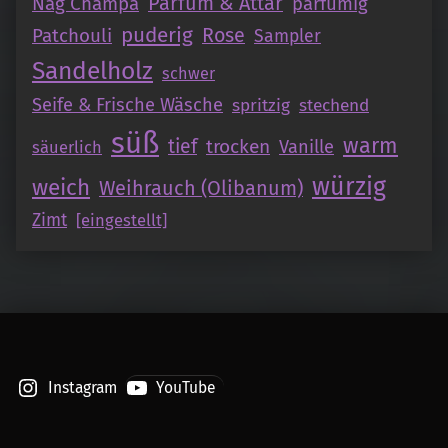
Parfüm & Attar
Nag Champa
parfümig
puderig
Patchouli
Rose
Sampler
Sandelholz
schwer
Seife & Frische Wäsche
spritzig
stechend
süß
warm
tief
trocken
Vanille
säuerlich
würzig
weich
Weihrauch (Olibanum)
Zimt
[eingestellt]
Instagram
YouTube