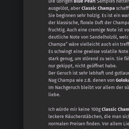
Die übrigen
Blue Pearl
Samples hatten 
ausgelöst, aber
Classic Champa
schaff
Sie beginnen sehr holzig. Es ist ein w
der klassische, florale Duft der Champa
fruchtig. Auch eine cremige Note ist 
deutliche Note von Sandelholzöl, wel
Champa“ wäre vielleicht auch ein tref
Es schwingt eine gewisse volatile Note 
stark genug, um störend zu sein. Sie fä
nur gekippt, nicht geöffnet habe.
Der Geruch ist sehr lebhaft und gutlaun
Nag Champa wie z.B. denen von
Golok
Im Nachgeruch bleibt vor allem der sü
liebe.
Ich würde mir keine 100g
Classic Cha
leckere Räucherstäbchen, die man sich
normalen Preisen finden. Vor allem L