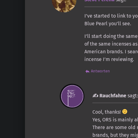
I’ve started to link to y
Blue Pearl you’ll see.
I’ll start doing the sam
of the same incenses a
American brands. I sear
incense I’m reviewing.
Antworten
Rauchfahne
sagt:
Cool, thanks!
Yes, ORS is mainly a
There are some old r
brands, but they mi