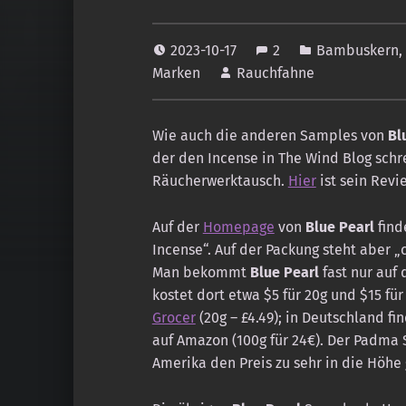
2023-10-17
2
Bambuskern
,
Marken
Rauchfahne
Wie auch die anderen Samples von
Bl
der den Incense in The Wind Blog schre
Räucherwerktausch.
Hier
ist sein Revi
Auf der
Homepage
von
Blue Pearl
find
Incense“. Auf der Packung steht aber „
Man bekommt
Blue Pearl
fast nur auf
kostet dort etwa $5 für 20g und $15 fü
Grocer
(20g – £4.49); in Deutschland f
auf Amazon (100g für 24€). Der Padma S
Amerika den Preis zu sehr in die Höhe 