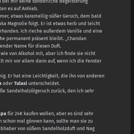
bei mir keine sonderliche Begeisterung
ten es auf Anhieb.
armer, etwas karamellig-süßer Geruch, dem bald
ka Magnolie folgt. Er ist etwas herb und leicht
vorhanden. Ich rieche außerdem Vanille und eine
che permanent präsent bleibt. „Chandan
fender Name für diesen Duft.
wie von Alkohol mit, aber ich finde sie nicht
llt mir vor allem dann auf, wenn ich die Fenster
ig. Er hat eine Leichtigkeit, die ihn von anderen
a
oder
Tulasi
unterscheidet.
ße Sandelholzölgeruch zurück, den ich sehr
mpa
für 24€ kaufen wollen, aber es sind sehr
 schon mal gönnen kann, sollte man sie zu
iebhaber von süßem Sandelholzduft und Nag