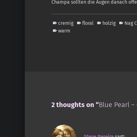
Champa sollten die Augen danach offe
cremig
floral
holzig
Nag 
warm
Skip back to main navigation
2 thoughts on “
Blue Pearl –
Steve Pereira
sagt: