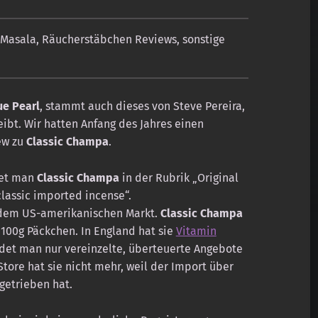
Masala
,
Räucherstäbchen Reviews
,
sonstige
ue Pearl
, stammt auch dieses von Steve Pereira,
ibt. Wir hatten Anfang des Jahres einen
ew zu
Classic Champa
.
et man
Classic Champa
in der Rubrik „Original
classic imported incense“.
 dem US-amerikanischen Markt.
Classic Champa
r 100g Päckchen. In England hat sie
Vitamin
indet man nur vereinzelte, überteuerte Angebote
tore hat sie nicht mehr, weil der Import über
getrieben hat.