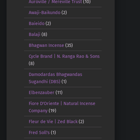
Auroville / Mereville Trust
(10)
Awaji-Baikundo
(2)
Baieido
(2)
Balaji
(8)
Bhagwan Incense
(35)
Cycle Brand | N. Ranga Rao & Sons
(8)
Damodardas Bhagwandas
Sugandhi (DBS)
(1)
Elbenzauber
(11)
Fiore D'Oriente | Natural Incense
Company
(19)
Fleur de Vie | Zed Black
(2)
Fred Soll's
(1)