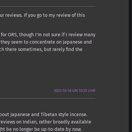
our reviews. If you go to my review of this
e for ORS, though I’m not sure if I review many
s they seem to concentrate on Japanese and
ch there sometimes, but rarely find the
2023-10-18 UM 10:25 UHR
bout Japanese and Tibetan style incense.
eviews on Indian, rather broadly available
ght be no longer be up-to-date by now.