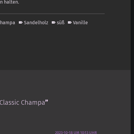
n halten.
Champa
Sandelholz
süß
Vanille
 Classic Champa
”
2023-10-18 UM 10:13 UHR