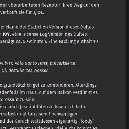
t der überarbeiteten Rezeptur ihren Weg auf den
verkauft sie für 3,10€.
der Name der Stäbchen Version dieses Duftes.
ch
JOY
, eine Incense Log Version des Duftes.
trägt ca. 50 Minuten. Eine Packung enthält 10
lver, Palo Santo Harz, pulverisierte
Öl, destilliertes Wasser.
o grundsätzlich gut zu kombinieren. Allerdings
jedenfalls im Haus. Auf dem Balkon verdünnt es
eressant zu sein.
liste auch Jasminblüten zu lesen. Ich habe
n selbst qualitativ sehr hochwertigen
nd der Geruch stattdessen eigenartig „foody“
azu, verbrannt zu riechen. Vielleicht kommt es