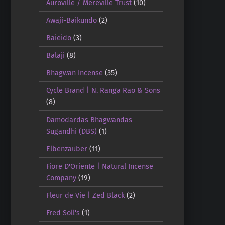
Auroville / Mereville Trust
(10)
Awaji-Baikundo
(2)
Baieido
(3)
Balaji
(8)
Bhagwan Incense
(35)
Cycle Brand | N. Ranga Rao & Sons
(8)
Damodardas Bhagwandas
Sugandhi (DBS)
(1)
Elbenzauber
(11)
Fiore D'Oriente | Natural Incense
Company
(19)
Fleur de Vie | Zed Black
(2)
Fred Soll's
(1)