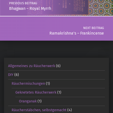
PREVIOUS BEITRAG
Bhagwan – Royal Myrrh
NEXT BEITRAG
Ramakrishna’s – Frankincense
Allgemeines zu Räucherwerk
(6)
DIY
(6)
Räuchermischungen
(1)
Geknetetes Räucherwerk
(1)
Oranganak
(1)
Räucherstäbchen, selbstgemacht
(4)