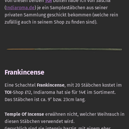
Von diesen beiden
TOI
Düften habe ich von Sascha
(
Indiaroma.de
) je ein Samplestäbchen aus seiner
privaten Sammlung geschickt bekommen (welche rein
zufällig auch in seinem Shop zu finden sind).
Frankincense
Eine Schachtel
Frankincense
, mit 20 Stäbchen kostet im
TOI
-Shop £12, Indiaroma hat sie für 14€ im Sortiment.
Das Stäbchen ist ca. 9″ bzw. 23cm lang.
Temple Of Incense
erwähnen nicht, welcher Weihrauch in
diesen Stäbchen verwendet wird.
Geruchlich sind sie intensiv harzig, mit einem eher