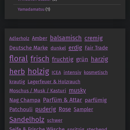
Yamadamatsu
(1)
balsamisch
cremig
Amber
Adlerholz
erdig
Deutsche Marke
Fair Trade
dunkel
floral
frisch
fruchtig
harzig
grün
holzig
herb
intensiv
ICEA
kosmetisch
krautig
Lagerfeuer & Holzrauch
musky
Moschus / Musk / Kasturi
Parfüm & Attar
Nag Champa
parfümig
puderig
Patchouli
Rose
Sampler
Sandelholz
schwer
Seife & Frische Wäsche
spritzig
stechend