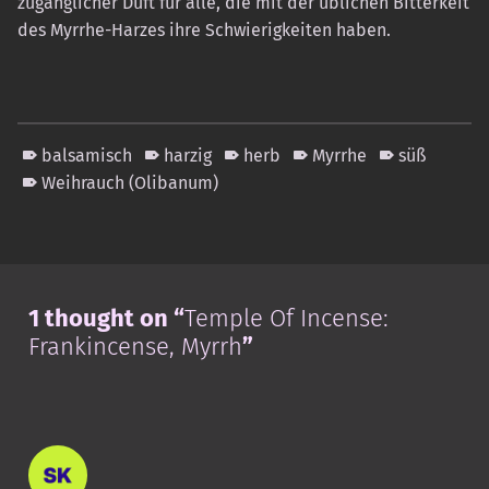
zugänglicher Duft für alle, die mit der üblichen Bitterkeit
des Myrrhe-Harzes ihre Schwierigkeiten haben.
balsamisch
harzig
herb
Myrrhe
süß
Weihrauch (Olibanum)
Skip back to main navigation
1 thought on “
Temple Of Incense:
Frankincense, Myrrh
”