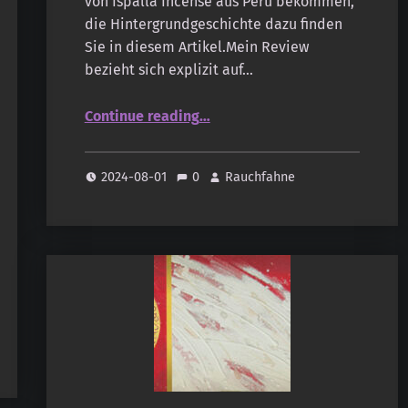
von Ispalla Incense aus Peru bekommen,
die Hintergrundgeschichte dazu finden
Sie in diesem Artikel.Mein Review
bezieht sich explizit auf…
“Ispalla: Palo Santo & Copal CONNECTION, Palo Santo & Myrrh LOVE”
Continue reading
…
2024-08-01
0
Rauchfahne