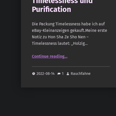
Timelessness und
Purification
Die Packung Timelessness habe ich auf
eBay-Kleinanzeigen gekauft.Meine erste
Notiz zu Hon Sha Ze Sho Nen –
Timelessness lautet: „Holzig…
“Goloka – Reiki Linie: Timelessness und Purification”
Continue reading
…
2022-08-14
1
Rauchfahne