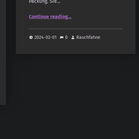
Packung. Sie…
“Natural Incense Company – Angels – Uriel”
Continue reading
…
2024-02-01
0
Rauchfahne