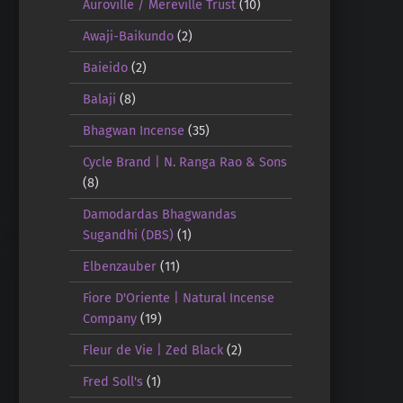
Auroville / Mereville Trust
(10)
Awaji-Baikundo
(2)
Baieido
(2)
Balaji
(8)
Bhagwan Incense
(35)
Cycle Brand | N. Ranga Rao & Sons
(8)
Damodardas Bhagwandas
Sugandhi (DBS)
(1)
Elbenzauber
(11)
Fiore D'Oriente | Natural Incense
Company
(19)
Fleur de Vie | Zed Black
(2)
Fred Soll's
(1)