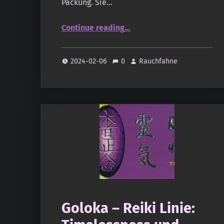
Packung. Sie…
“Natural Incense Company – Angels – Haniel”
Continue reading
…
2024-02-06
0
Rauchfahne
Goloka – Reiki Linie: