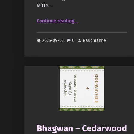
Mitte…
“Monsoon Incense – Benzoin Supreme”
Continue reading
…
2025-09-02
0
Rauchfahne
Bhagwan – Cedarwood