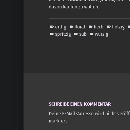
davon kaufen zu wollen.
erdig
floral
herb
holzig
spritzig
süß
würzig
Skip back to main navigation
SCHREIBE EINEN KOMMENTAR
Deine E-Mail-Adresse wird nicht veröff
markiert