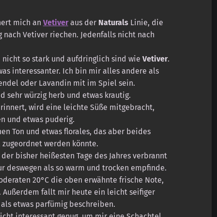
nert mich an
Vetiver
aus der
Naturals
Linie, die
g nach Vetiver riechen. Jedenfalls nicht nach
e nicht so stark und aufdringlich sind wie
Vetiver
.
s interessanter. Ich bin mir alles andere als
endel oder Lavandin mit im Spiel sein.
nd sehr würzig herb und etwas krautig.
rinnert, wird eine leichte Süße mitgebracht,
ken und etwas puderig.
hen Ton und etwas florales, das aber beides
l zugeordnet werden könnte.
der bisher heißesten Tage des Jahres verbrannt
nur deswegen als so warm und trocken empfinde.
moderaten 20°C die oben erwähnte frische Note,
 Außerdem fallt mir heute ein leicht seifiger
 als etwas parfümig beschreiben.
icht interessant genug, um mir eine Schachtel