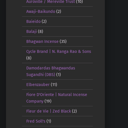
Auroville / Mereville Trust
(10)
Awaji-Baikundo
(2)
Baieido
(2)
Balaji
(8)
Bhagwan Incense
(35)
Cycle Brand | N. Ranga Rao & Sons
(8)
Damodardas Bhagwandas
Sugandhi (DBS)
(1)
Elbenzauber
(11)
Fiore D'Oriente | Natural Incense
Company
(19)
Fleur de Vie | Zed Black
(2)
Fred Soll's
(1)