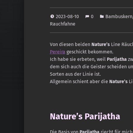
2023-08-10
0
Bambuskern
Rauchfahne
Von diesen beiden
Nature’s
Line Räuc
Pereira
geschickt bekommen.
Ich habe sie erbeten, weil
Parijatha
zw
dem sich auch die Geister scheiden u
Sorten aus der Linie ist.
Allgemein schient aber die
Nature’s
Li
Nature’s Parijatha
Die Basis von
Parijatha
riecht für mich