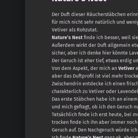
Der Duft dieser Räucherstäbchen erin
für mich nicht sehr natürlich und weni
Vetiver als Rohzutat.
Nature’s Nest
finde ich besser, weil si
Außerdem wirkt der Duft allgemein etwa
sicher, aber ich denke hier könnte Lav
Der Geruch ist eher tief, etwas erdig u
Von dem Aspekt, der mich an
Vetiver
e
aber das Duftprofil ist viel mehr troc
Zwischendrin entdecke ich einen frisc
charakterlich zu Vetiver oder Lavende
Das erste Stäbchen habe ich an einem 
und mich gefragt, ob ich den Geruch 
Tatsächlich finde ich erst heute, bei 
trocken finde ich ihn aber immer noch.
Geruch auf. Den Nachgeruch würde ich
Ich finde
Nature’s Nest
ganz ok, aber n