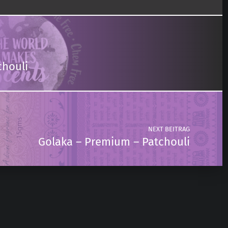
chouli
NEXT BEITRAG
Golaka – Premium – Patchouli