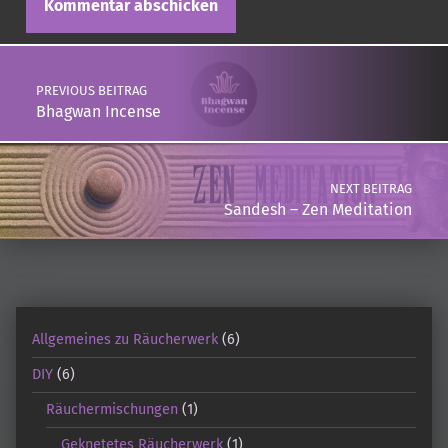
Post navigation
PREVIOUS BEITRAG
Bhagwan Incense
NEXT BEITRAG
Sandesh – Zen Meditation
Allgemeines zu Räucherwerk
(6)
DIY
(6)
Räuchermischungen
(1)
Geknetetes Räucherwerk
(1)