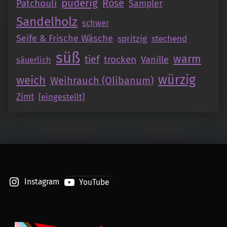
puderig
Patchouli
Rose
Sampler
Sandelholz
schwer
Seife & Frische Wäsche
spritzig
stechend
süß
warm
tief
trocken
Vanille
säuerlich
würzig
weich
Weihrauch (Olibanum)
Zimt
[eingestellt]
Instagram
YouTube