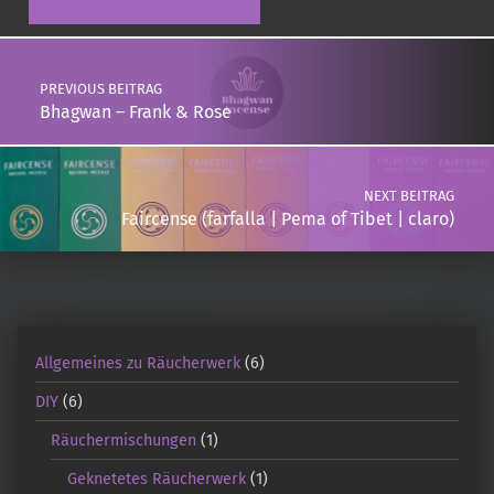
Post navigation
PREVIOUS BEITRAG
Bhagwan – Frank & Rose
NEXT BEITRAG
Faircense (farfalla | Pema of Tibet | claro)
Allgemeines zu Räucherwerk
(6)
DIY
(6)
Räuchermischungen
(1)
Geknetetes Räucherwerk
(1)