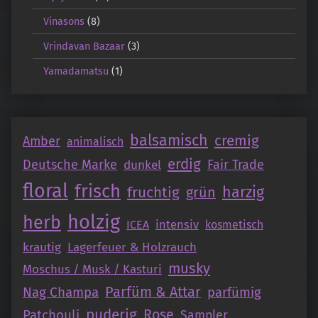
Vinasons
(8)
Vrindavan Bazaar
(3)
Yamadamatsu
(1)
balsamisch
cremig
Amber
animalisch
erdig
Deutsche Marke
Fair Trade
dunkel
floral
frisch
fruchtig
harzig
grün
holzig
herb
intensiv
ICEA
kosmetisch
krautig
Lagerfeuer & Holzrauch
musky
Moschus / Musk / Kasturi
Parfüm & Attar
Nag Champa
parfümig
puderig
Patchouli
Rose
Sampler