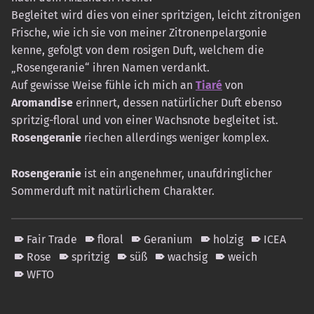
Begleitet wird dies von einer spritzigen, leicht zitronigen
Frische, wie ich sie von meiner Zitronenpelargonie
kenne, gefolgt von dem rosigen Duft, welchem die
„Rosengeranie“ ihren Namen verdankt.
Auf gewisse Weise fühle ich mich an
Tiaré
von
Aromandise
erinnert, dessen natürlicher Duft ebenso
spritzig-floral und von einer Wachsnote begleitet ist.
Rosengeranie
riechen allerdings weniger komplex.
Rosengeranie
ist ein angenehmer, unaufdringlicher
Sommerduft mit natürlichem Charakter.
Fair Trade
floral
Geranium
holzig
ICEA
Rose
spritzig
süß
wachsig
weich
WFTO
Skip back to main navigation