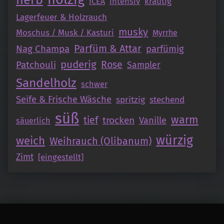
intensiv
krautig
ICEA
Lagerfeuer & Holzrauch
musky
Moschus / Musk / Kasturi
Myrrhe
Parfüm & Attar
Nag Champa
parfümig
puderig
Patchouli
Rose
Sampler
Sandelholz
schwer
Seife & Frische Wäsche
spritzig
stechend
süß
warm
tief
trocken
Vanille
säuerlich
würzig
weich
Weihrauch (Olibanum)
Zimt
[eingestellt]