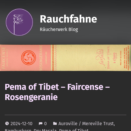
Rauchfahne
Räucherwerk Blog
Pema of Tibet – Faircense –
Rosengeranie
2024-12-10
0
Auroville / Mereville Trust
,
Bambuskern
,
Dry Masala
,
Pema of Tibet
,