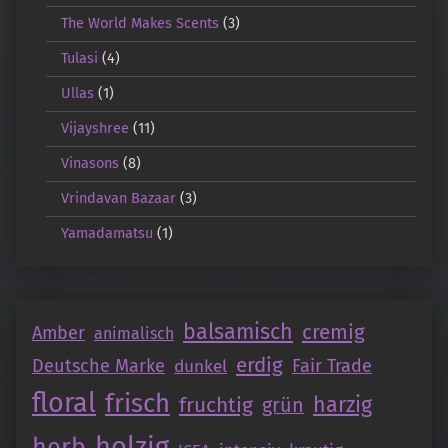
The World Makes Scents
(3)
Tulasi
(4)
Ullas
(1)
Vijayshree
(11)
Vinasons
(8)
Vrindavan Bazaar
(3)
Yamadamatsu
(1)
balsamisch
cremig
Amber
animalisch
erdig
Deutsche Marke
Fair Trade
dunkel
floral
frisch
fruchtig
harzig
grün
holzig
herb