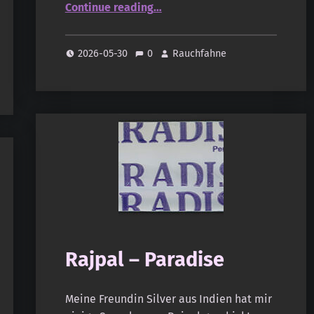
“Rajpal – White Oudh”
Continue reading
…
2026-05-30
0
Rauchfahne
Rajpal – Paradise
Meine Freundin Silver aus Indien hat mir