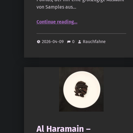
von Samples aus…
“Al Haramain – Bukhoor Cambodi”
Continue reading
…
2026-04-09
0
Rauchfahne
Al Haramain –