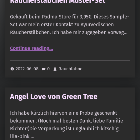
Räucherstäbchen Muster-Set
Gekauft beim Padma Store für 3,95€. Dieses Sample-
Set war mein erster Kontakt zu Ayurvedischen
Räucherstäbchen. Ich habe mir zugegeben vorweg…
“Spirit of Vinaiki – Ayurvedische Räucherstäbchen Muster-Set”
Continue reading
…
2022-06-08
0
Rauchfahne
Angel Love von Green Tree
Ich habe kürzlich hiervon eine Probe geschenkt
bekommen. (Noch mal besten Dank, liebe Familie
Richter!)Die Verpackung ist unglaublich kitschig,
lila-pink,…