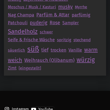
musky
Moschus / Musk / Kasturi
Myrrhe
Parfüm & Attar
Nag Champa
parfümig
puderig
Patchouli
Rose
Sampler
Sandelholz
schwer
Seife & Frische Wäsche
spritzig
stechend
süß
warm
tief
trocken
Vanille
säuerlich
würzig
weich
Weihrauch (Olibanum)
Zimt
[eingestellt]
Instagram
YouTube