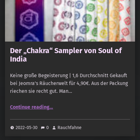
Der „Chakra“ Sampler von Soul of
India
Keine große Begeisterung | 1,6 Durchschnitt Gekauft
bei Jeomra’s Räucherwelt für 4,90€. Aus der Packung
riechen sie recht gut. Man…
“Der „Chakra“ Sampler von Soul of India”
Continue reading
…
2022-05-30
0
Rauchfahne