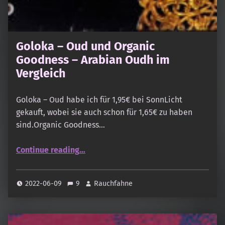
Goloka – Oud und Organic
Goodness – Arabian Oudh im
Vergleich
Goloka – Oud habe ich für 1,95€ bei SonnLicht
gekauft, wobei sie auch schon für 1,65€ zu haben
sind.Organic Goodness…
“Goloka – Oud und Organic Goodness – Arabian Oudh im Vergleich”
Continue reading
…
2022-06-09
9
Rauchfahne