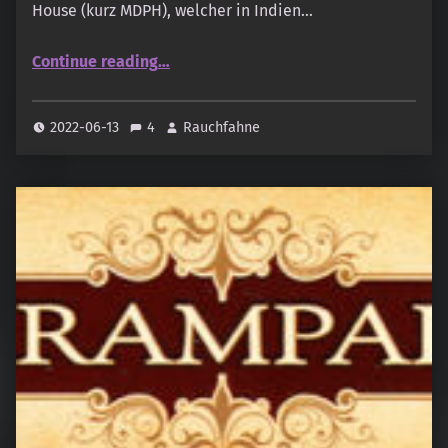
House (kurz MDPH), welcher in Indien…
“Fleur de Vie – Tree of Life”
Continue reading
…
2022-06-13
4
Rauchfahne