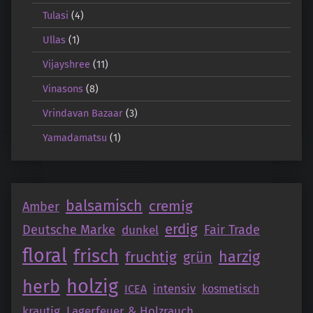
Tulasi
(4)
Ullas
(1)
Vijayshree
(11)
Vinasons
(8)
Vrindavan Bazaar
(3)
Yamadamatsu
(1)
balsamisch
cremig
Amber
erdig
Deutsche Marke
Fair Trade
dunkel
floral
frisch
fruchtig
harzig
grün
holzig
herb
intensiv
ICEA
kosmetisch
krautig
Lagerfeuer & Holzrauch