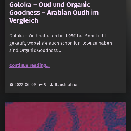
Goloka – Oud und Organic
Goodness – Arabian Oudh im
Vergleich
Goloka – Oud habe ich für 1,95€ bei SonnLicht
gekauft, wobei sie auch schon für 1,65€ zu haben
sind.Organic Goodness…
“Goloka – Oud und Organic Goodness – Arabian Oudh im Vergleich”
Continue reading
…
2022-06-09
9
Rauchfahne