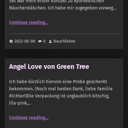
Set war mein erster Kontakt zu Ayurvedischen
Räucherstäbchen. Ich habe mir zugegeben vorweg…
“Spirit of Vinaiki – Ayurvedische Räucherstäbchen Muster-Set”
Continue reading
…
2022-06-08
0
Rauchfahne
Angel Love von Green Tree
Ich habe kürzlich hiervon eine Probe geschenkt
bekommen. (Noch mal besten Dank, liebe Familie
Richter!)Die Verpackung ist unglaublich kitschig,
lila-pink,…
“Angel Love von Green Tree”
Continue reading
…