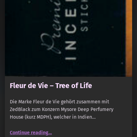
Fleur de Vie – Tree of Life
Die Marke Fleur de Vie gehört zusammen mit
ZedBlack zum Konzern Mysore Deep Perfumery
House (kurz MDPH), welcher in Indien…
“Fleur de Vie – Tree of Life”
Continue reading
…