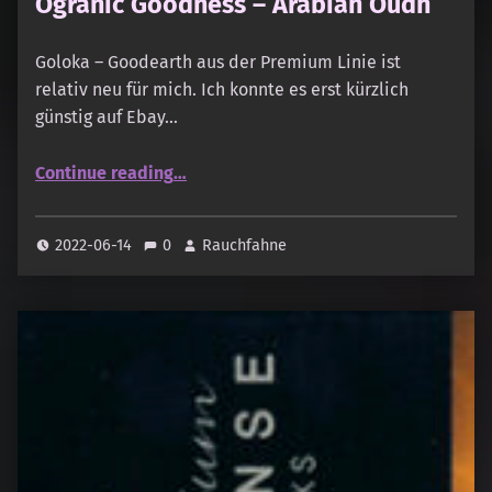
Ogranic Goodness – Arabian Oudh
Goloka – Goodearth aus der Premium Linie ist
relativ neu für mich. Ich konnte es erst kürzlich
günstig auf Ebay…
“Goloka – Goodearth im Vergleich zu Ogranic Goodness – Arabian Oudh”
Continue reading
…
2022-06-14
0
Rauchfahne