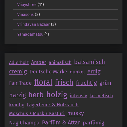
Vijayshree
(11)
Vinasons
(8)
Vrindavan Bazaar
(3)
Yamadamatsu
(1)
balsamisch
Amber
Adlerholz
animalisch
cremig
erdig
Deutsche Marke
dunkel
floral
frisch
fruchtig
grün
Fair Trade
holzig
herb
harzig
intensiv
kosmetisch
krautig
Lagerfeuer & Holzrauch
musky
Moschus / Musk / Kasturi
Parfüm & Attar
Nag Champa
parfümig