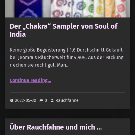
Der „Chakra“ Sampler von Soul of
India
Keine große Begeisterung | 1,6 Durchschnitt Gekauft
bei Jeomra’s Räucherwelt für 4,90€. Aus der Packung
riechen sie recht gut. Man…
“Der „Chakra“ Sampler von Soul of India”
Continue reading
…
2022-05-30
0
Rauchfahne
Über Rauchfahne und mich …