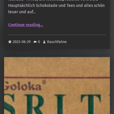
Hauptsächlich Schokolade und Tees und alles schön
teuer und auf…
“Cosmic Dealer – TAKE ME TO THE YOGA SHALA”
Continue reading
…
2023-06-29
0
Rauchfahne