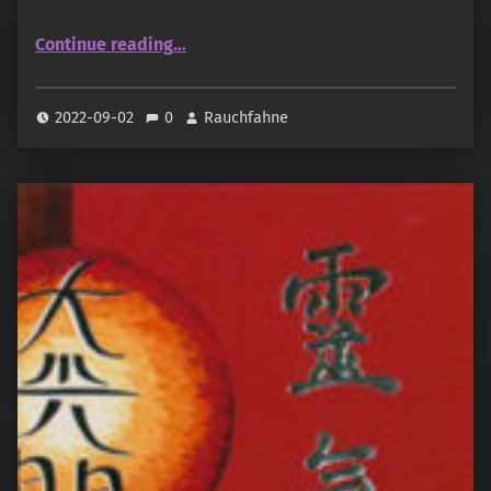
“Hand-Made in Nepal (Eyes of Buddha) – Hari OM Incense”
Continue reading
…
2022-09-02
0
Rauchfahne