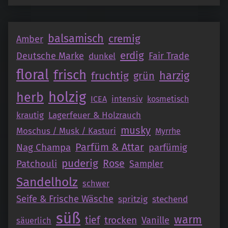
balsamisch
cremig
Amber
erdig
Deutsche Marke
Fair Trade
dunkel
floral
frisch
fruchtig
harzig
grün
holzig
herb
intensiv
ICEA
kosmetisch
krautig
Lagerfeuer & Holzrauch
musky
Moschus / Musk / Kasturi
Myrrhe
Parfüm & Attar
Nag Champa
parfümig
puderig
Patchouli
Rose
Sampler
Sandelholz
schwer
Seife & Frische Wäsche
spritzig
stechend
süß
warm
tief
trocken
Vanille
säuerlich